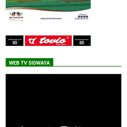
WEB TV SIDWAYA
Lecteur
vidéo