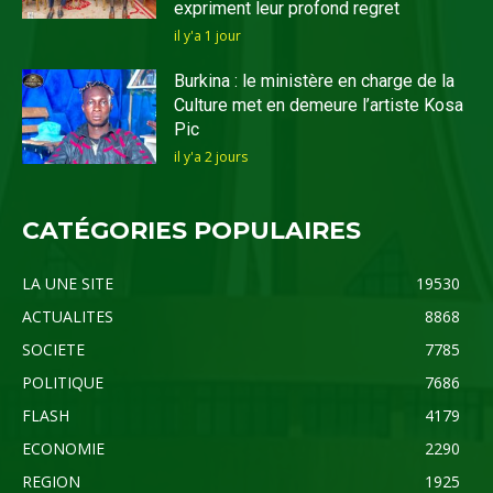
expriment leur profond regret
il y'a 1 jour
Burkina : le ministère en charge de la
Culture met en demeure l’artiste Kosa
Pic
il y'a 2 jours
CATÉGORIES POPULAIRES
LA UNE SITE
19530
ACTUALITES
8868
SOCIETE
7785
POLITIQUE
7686
FLASH
4179
ECONOMIE
2290
REGION
1925