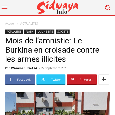
Accueil
ACTUALITES
ACTUALITES
FLASH
LA UNE SITE
SOCIETE
Mois de l’amnistie: Le
Burkina en croisade contre
les armes illicites
Par
Wamini SIDWAYA
-
22 septembre 2023
Facebook
Twitter
Pinterest