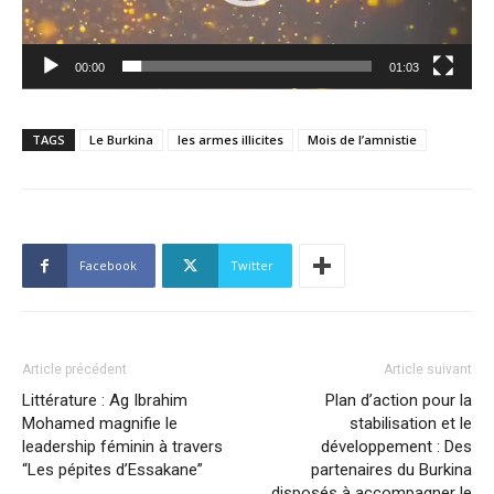
00:00
01:03
TAGS
Le Burkina
les armes illicites
Mois de l’amnistie
Facebook
Twitter
Article précédent
Article suivant
Littérature : Ag Ibrahim
Plan d’action pour la
Mohamed magnifie le
stabilisation et le
leadership féminin à travers
développement : Des
“Les pépites d’Essakane”
partenaires du Burkina
disposés à accompagner le