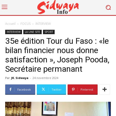
Accueil
FOCUS
INTERVIEW
INTERVIEW
LA UNE SITE
SPORT
35e édition Tour du Faso : «le
bilan financier nous donne
satisfaction », Joseph Pooda,
Secrétaire permanant
Par
JK. Sidwaya
-
24 novembre 2024
Facebook
Twitter
Pinterest