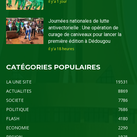
il y'a 1 jour
Journées nationales de lutte
antivectorielle : Une opération de
curage de caniveaux pour lancer la
première édition à Dédougou
il y'a 18 heures
CATÉGORIES POPULAIRES
LA UNE SITE
19531
ACTUALITES
8869
SOCIETE
7786
POLITIQUE
7686
FLASH
4180
ECONOMIE
2290
REGION
1925