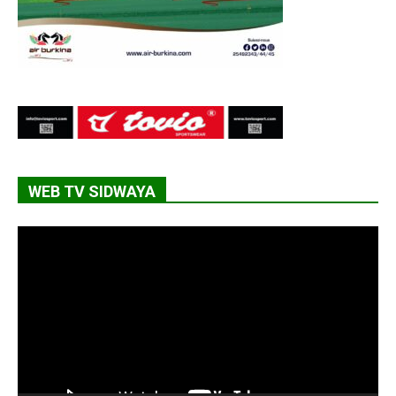
WEB TV SIDWAYA
Lecteur
vidéo