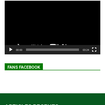
Lecteur
vidéo
00:00
03:24
FANS FACEBOOK