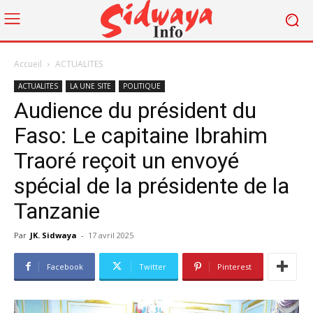
Accueil
ACTUALITES
ACTUALITES
LA UNE SITE
POLITIQUE
Audience du président du
Faso: Le capitaine Ibrahim
Traoré reçoit un envoyé
spécial de la présidente de la
Tanzanie
Par
JK. Sidwaya
-
17 avril 2025
Facebook
Twitter
Pinterest