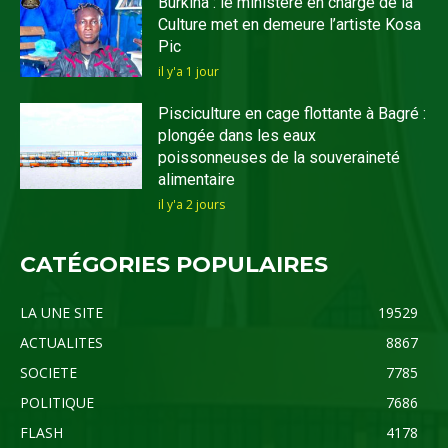
Burkina : le ministère en charge de la
Culture met en demeure l’artiste Kosa
Pic
il y'a 1 jour
Pisciculture en cage flottante à Bagré :
plongée dans les eaux
poissonneuses de la souveraineté
alimentaire
il y'a 2 jours
CATÉGORIES POPULAIRES
LA UNE SITE
19529
ACTUALITES
8867
SOCIETE
7785
POLITIQUE
7686
FLASH
4178