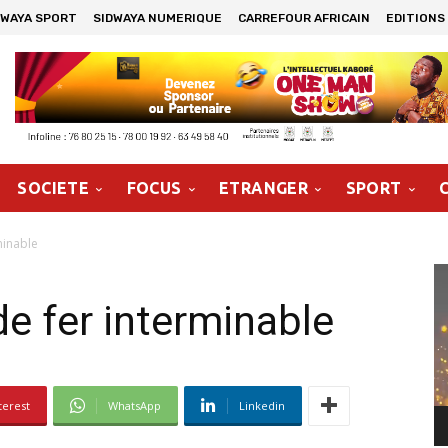
DWAYA SPORT
SIDWAYA NUMERIQUE
CARREFOUR AFRICAIN
EDITIONS
SOCIETE
FOCUS
ETRANGER
SPORT
minable
Le
vi
de fer interminable
terest
WhatsApp
Linkedin