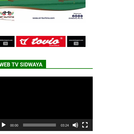
WEB TV SIDWAYA
cteur
déo
00:00
03:24