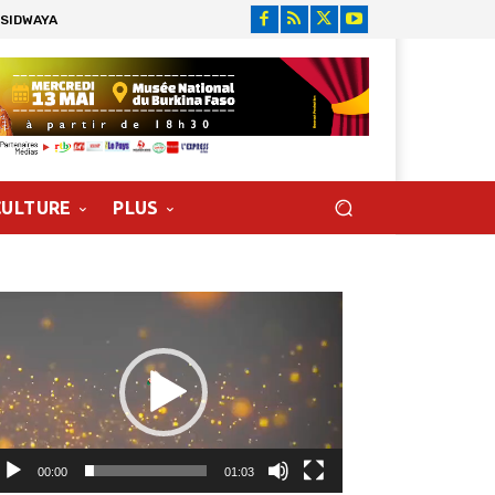
 SIDWAYA
CULTURE
PLUS
cteur
déo
00:00
01:03