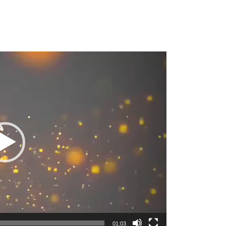
Lecteur
vidéo
01:03