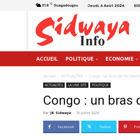
C
Jeudi, 6 Août 2026
SI
31.8
Ouagadougou
ACCUEIL
POLITIQUE
ECONOMIE
Accueil
ACTUALITES
Congo : un bras de fer inter
ACTUALITES
LA UNE SITE
POLITIQUE
Congo : un bras 
Par
JK. Sidwaya
-
10 juillet 2024
Facebook
Twitter
Pin