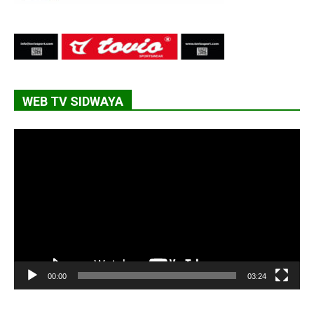
WEB TV SIDWAYA
Lecteur
vidéo
00:00
03:24