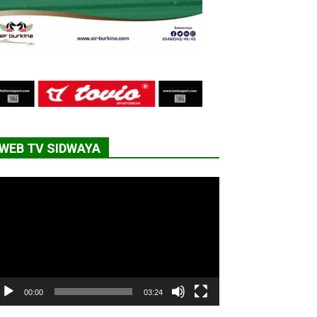
WEB TV SIDWAYA
cteur
déo
00:00
03:24