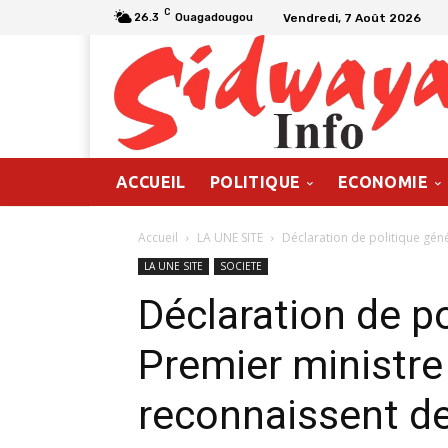
C
Vendredi, 7 Août 2026
26.3
Ouagadougou
ACCUEIL
POLITIQUE
ECONOMIE
Accueil
LA UNE SITE
Déclaration de politique géné
LA UNE SITE
SOCIETE
Déclaration de po
Premier ministre
reconnaissent de 