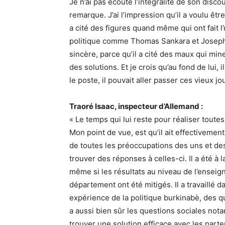
Je n’ai pas écouté l’intégralité de son discou
remarque. J’ai l’impression qu’il a voulu êtr
a cité des figures quand même qui ont fait 
politique comme Thomas Sankara et Joseph K
sincère, parce qu’il a cité des maux qui mine
des solutions. Et je crois qu’au fond de lui, 
le poste, il pouvait aller passer ces vieux jou
Traoré Isaac, inspecteur d’Allemand :
« Le temps qui lui reste pour réaliser toute
Mon point de vue, est qu’il ait effectiveme
de toutes les préoccupations des uns et des
trouver des réponses à celles-ci. Il a été à 
même si les résultats au niveau de l’enseig
département ont été mitigés. Il a travaillé da
expérience de la politique burkinabè, des que
a aussi bien sûr les questions sociales nota
trouver une solution efficace avec les parte