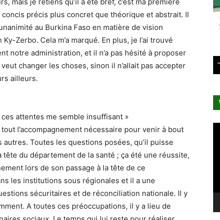
rs, mais je retiens qu’il a été bref, c’est ma première
e concis précis plus concret que théorique et abstrait. Il
l’unanimité au Burkina Faso en matière de vision
y-Zerbo. Cela m’a marqué. En plus, je l’ai trouvé
nt notre administration, et il n’a pas hésité à proposer
il veut changer les choses, sinon il n’allait pas accepter
rs ailleurs.
s ces attentes me semble insuffisant »
Le
nt tout l’accompagnement nécessaire pour venir à bout
vi
 autres. Toutes les questions posées, qu’il puisse
la tête du département de la santé ; ça été une réussite,
nement lors de son passage à la tête de ce
ns les institutions sous régionales et il a une
stions sécuritaires et de réconciliation nationale. Il y
mment. A toutes ces préoccupations, il y a lieu de
naires sociaux. Le temps qui lui reste pour réaliser