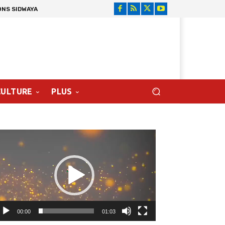
ONS SIDWAYA
CULTURE
PLUS
cteur
déo
00:00
01:03