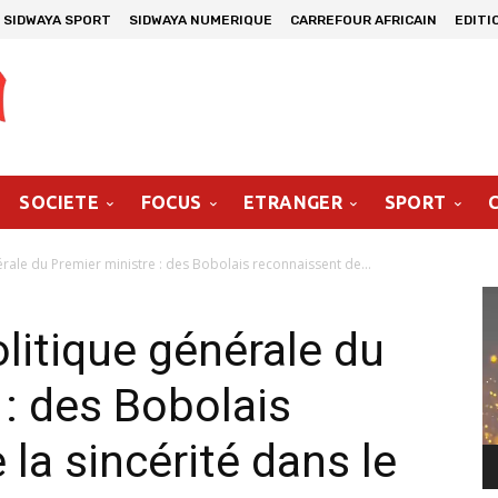
SIDWAYA SPORT
SIDWAYA NUMERIQUE
CARREFOUR AFRICAIN
EDITI
SOCIETE
FOCUS
ETRANGER
SPORT
rale du Premier ministre : des Bobolais reconnaissent de...
Le
vi
litique générale du
 : des Bobolais
la sincérité dans le