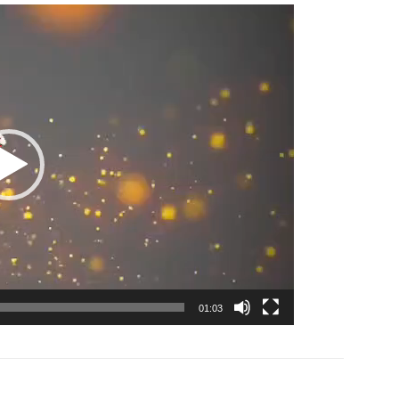
Lecteur
vidéo
01:03