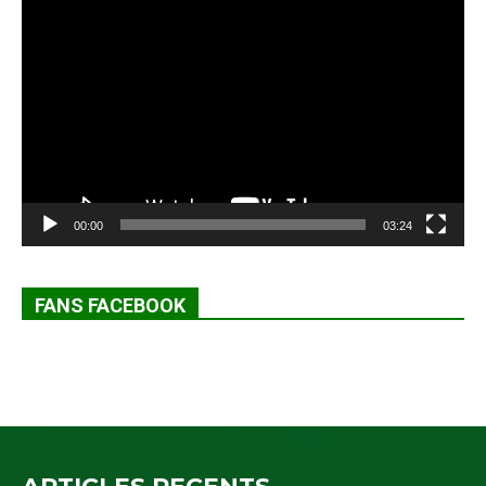
Lecteur
vidéo
00:00
03:24
FANS FACEBOOK