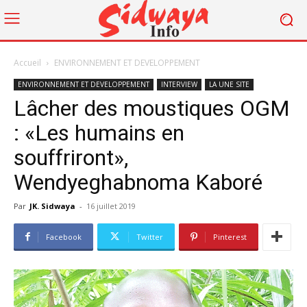
Accueil
ENVIRONNEMENT ET DEVELOPPEMENT
ENVIRONNEMENT ET DEVELOPPEMENT
INTERVIEW
LA UNE SITE
Lâcher des moustiques OGM
: «Les humains en
souffriront»,
Wendyeghabnoma Kaboré
Par
JK. Sidwaya
-
16 juillet 2019
Facebook
Twitter
Pinterest