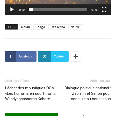
00:00
01:03
TAGS
album
Beogo
Dez Altino
Nouvel
Facebook
Twitter
Article précédent
Article suivant
Lâcher des moustiques OGM :
Dialogue politique national :
«Les humains en souffriront»,
Zéphirin et Simon pour
Wendyeghabnoma Kaboré
conduire au consensus