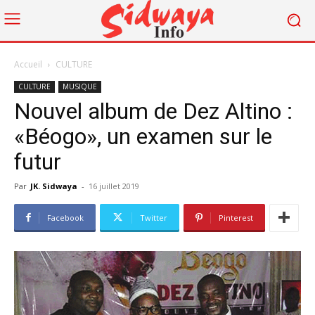
Accueil
CULTURE
CULTURE
MUSIQUE
Nouvel album de Dez Altino :
«Béogo», un examen sur le
futur
Par
JK. Sidwaya
-
16 juillet 2019
Facebook
Twitter
Pinterest