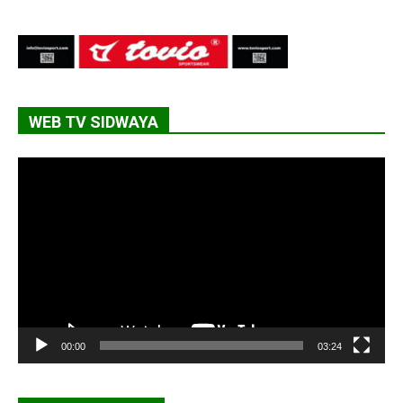
WEB TV SIDWAYA
Lecteur
vidéo
00:00
03:24