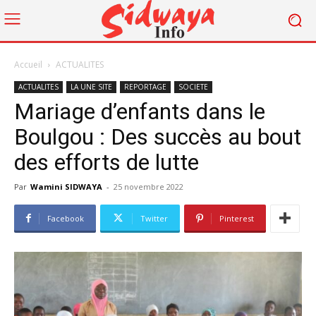
Accueil
ACTUALITES
ACTUALITES
LA UNE SITE
REPORTAGE
SOCIETE
Mariage d’enfants dans le
Boulgou : Des succès au bout
des efforts de lutte
Par
Wamini SIDWAYA
-
25 novembre 2022
Facebook
Twitter
Pinterest