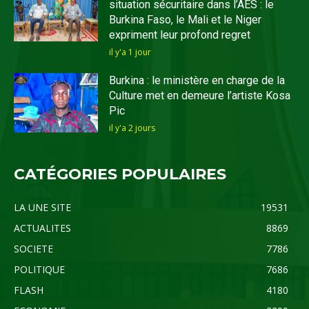
situation sécuritaire dans l’AES : le
Burkina Faso, le Mali et le Niger
expriment leur profond regret
il y'a 1 jour
Burkina : le ministère en charge de la
Culture met en demeure l’artiste Kosa
Pic
il y'a 2 jours
CATÉGORIES POPULAIRES
LA UNE SITE
19531
ACTUALITES
8869
SOCIETE
7786
POLITIQUE
7686
FLASH
4180