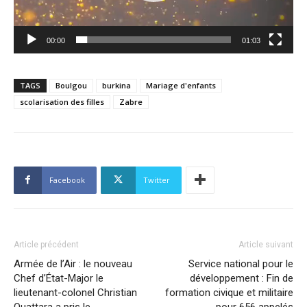
00:00
01:03
TAGS
Boulgou
burkina
Mariage d'enfants
scolarisation des filles
Zabre
Facebook
Twitter
Article précédent
Article suivant
Armée de l’Air : le nouveau
Service national pour le
Chef d’État-Major le
développement : Fin de
lieutenant-colonel Christian
formation civique et militaire
Ouattara a pris le
pour 656 appelés