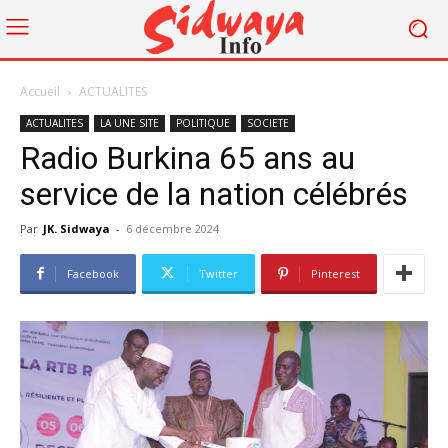
Accueil
ACTUALITES
ACTUALITES
LA UNE SITE
POLITIQUE
SOCIETE
Radio Burkina 65 ans au
service de la nation célébrés
Par
JK. Sidwaya
-
6 décembre 2024
Facebook
Twitter
Pinterest