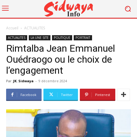
Accueil
ACTUALITES
ACTUALITES
LA UNE SITE
POLITIQUE
PORTRAIT
Rimtalba Jean Emmanuel
Ouédraogo ou le choix de
l’engagement
Par
JK. Sidwaya
-
9 décembre 2024
Facebook
Twitter
Pinterest