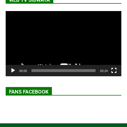
Lecteur
vidéo
00:00
03:24
FANS FACEBOOK