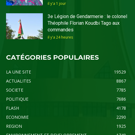
il y'a 1 jour
3e Légion de Gendarmerie : le colonel
Théophile Florian Koudbi Tago aux
commandes
il y'a 24 heures
CATÉGORIES POPULAIRES
LA UNE SITE
19529
ACTUALITES
8867
SOCIETE
7785
POLITIQUE
7686
FLASH
4178
ECONOMIE
2290
REGION
1925