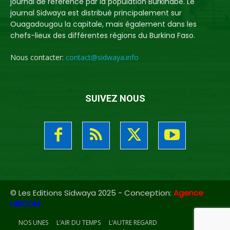
journal de référence par la population Burkinabè. Le
journal Sidwaya est distribué principalement sur
Ouagadougou la capitale, mais également dans les
chefs-lieux des différentes régions du Burkina Faso.
Nous contacter:
contact@sidwaya.info
SUIVEZ NOUS
© Les Editions Sidwaya 2025 - Conception:
Agence
UBICOM
NOS UNES
L’AIR DU TEMPS
L’AUTRE REGARD