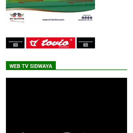
WEB TV SIDWAYA
Lecteur
vidéo