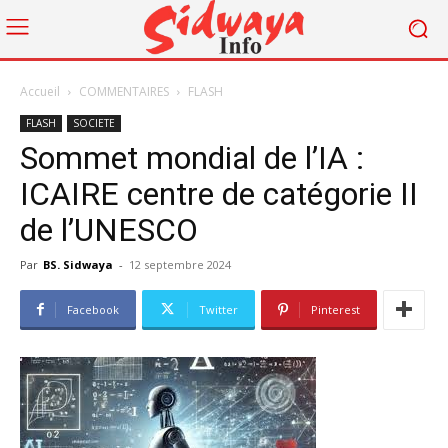
Accueil
COMMENTAIRES
FLASH
FLASH
SOCIETE
Sommet mondial de l’IA :
ICAIRE centre de catégorie II
de l’UNESCO
Par
BS. Sidwaya
-
12 septembre 2024
Facebook
Twitter
Pinterest