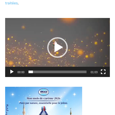
traitées
.
Lecteur
vidéo
00:00
01:03