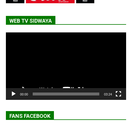
WEB TV SIDWAYA
Lecteur
vidéo
00:00
03:24
FANS FACEBOOK