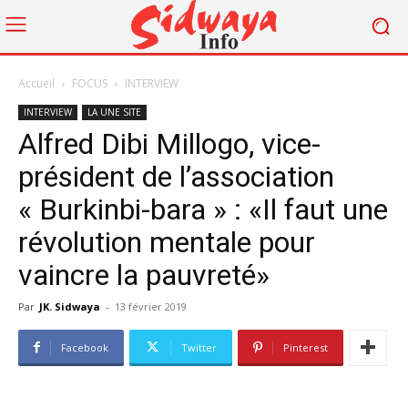
Accueil
FOCUS
INTERVIEW
INTERVIEW
LA UNE SITE
Alfred Dibi Millogo, vice-
président de l’association
« Burkinbi-bara » : «Il faut une
révolution mentale pour
vaincre la pauvreté»
Par
JK. Sidwaya
-
13 février 2019
Facebook
Twitter
Pinterest