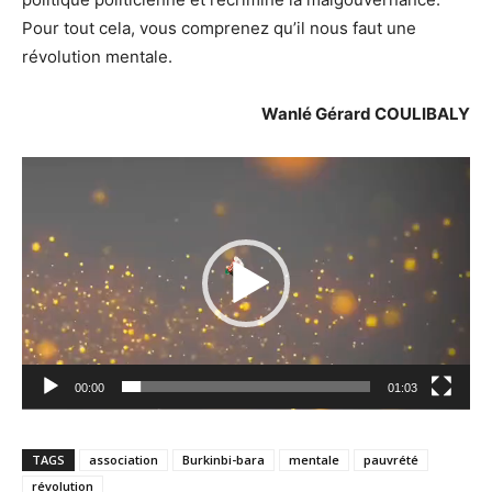
Pour tout cela, vous comprenez qu’il nous faut une
révolution mentale.
Wanlé Gérard COULIBALY
Lecteur
vidéo
00:00
01:03
TAGS
association
Burkinbi-bara
mentale
pauvrété
révolution