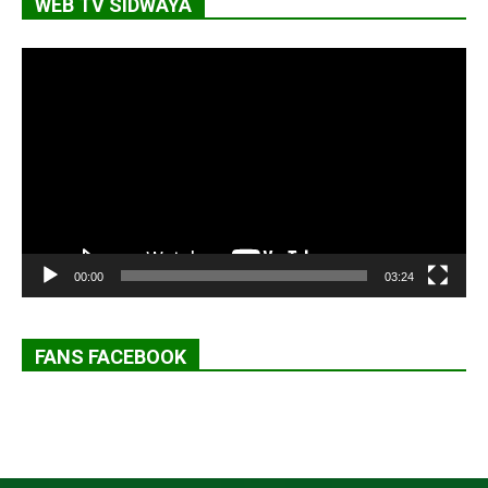
WEB TV SIDWAYA
Lecteur
vidéo
00:00
03:24
FANS FACEBOOK