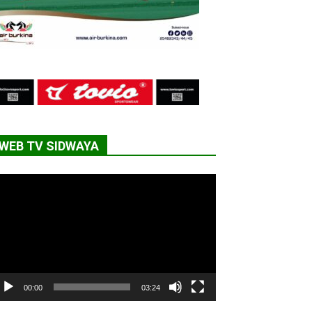
WEB TV SIDWAYA
cteur
déo
00:00
03:24