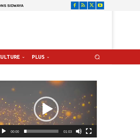
ONS SIDWAYA
CULTURE
PLUS
cteur
déo
00:00
01:03