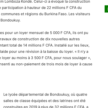
im Lomboza Kondé. Celui-ci a évoqué la construction
e participation à hauteur de 22 millions F CFA du
es communes et régions du Burkina Faso. Les visiteurs
de Bondoukuy.
es pour un loyer mensuel de 5 000 F CFA, ils ont pu
travaux de construction de dix nouvelles autres
ant total de 14 millions F CFA. Installé sur les lieux,
aide pour une révision à la baisse du loyer. « Il n’y a
e loyer au moins à 3 500 F CFA, pour nous soulager »,
 consenti au non-paiement de trois mois de loyer à cause
Le lycée départemental de Bondoukuy, où quatre
salles de classe équipées et des latrines ont été
construites en 2019 à plus de 32 millions F CFA, a