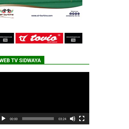
WEB TV SIDWAYA
cteur
déo
00:00
03:24