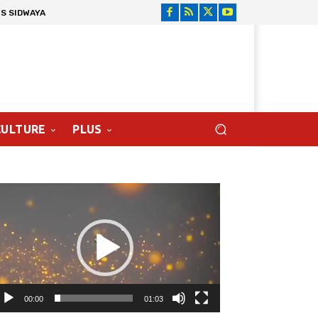
S SIDWAYA
CULTURE
PLUS
cteur
déo
00:00
01:03