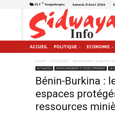
C
Samedi, 8 Août 2026
S
25.9
Ouagadougou
ACCUEIL
POLITIQUE
ECONOMIE
Accueil
ACTUALITES
Bénin-Burkina : le sacrifice
ACTUALITES
ENVIRONNEMENT ET DEVELOPPEMENT
LA 
Bénin-Burkina : l
espaces protégés
ressources mini