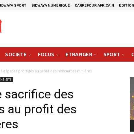
IDWAYA SPORT
SIDWAYA NUMERIQUE
CARREFOUR AFRICAIN
EDITION
SOCIETE
FOCUS
ETRANGER
SPORT
 des espaces protégés au profit des ressources minières
Le
UNE SITE
vi
e sacrifice des
 au profit des
ères