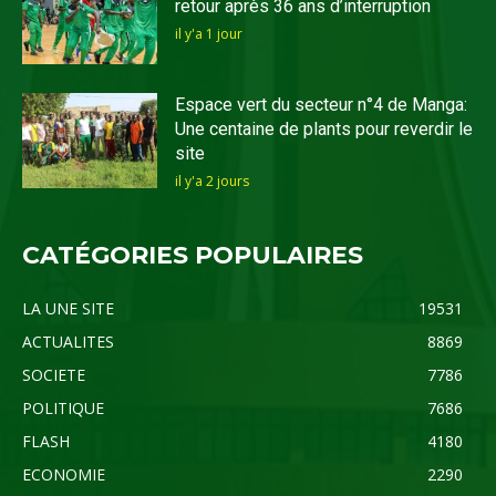
retour après 36 ans d’interruption
il y'a 1 jour
Espace vert du secteur n°4 de Manga:
Une centaine de plants pour reverdir le
site
il y'a 2 jours
CATÉGORIES POPULAIRES
LA UNE SITE
19531
ACTUALITES
8869
SOCIETE
7786
POLITIQUE
7686
FLASH
4180
ECONOMIE
2290