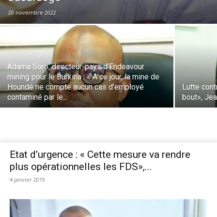
20 novembre 2022
Adama Soro, directeur-pays d’Endeavour
mining pour le Burkina : « A ce jour, la mine de
Houndé ne compte aucun cas d’employé
Lutte cont
contaminé par le...
bout», Je
Etat d’urgence : « Cette mesure va rendre
plus opérationnelles les FDS»,...
4 janvier 2019