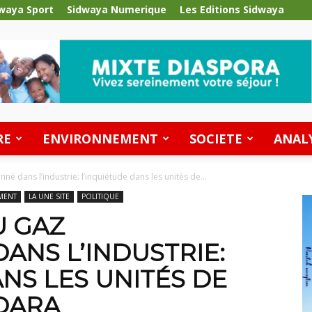
waya Sport
Sidwaya Numerique
Les Editions Sidwaya
RE
ENVIRONNEMENT
SOCIETE
ANAL
né dans l’industrie: l’inquiétude dans les unités de...
MENT
LA UNE SITE
POLITIQUE
U GAZ
ANS L’INDUSTRIE:
NS LES UNITÉS DE
DARA