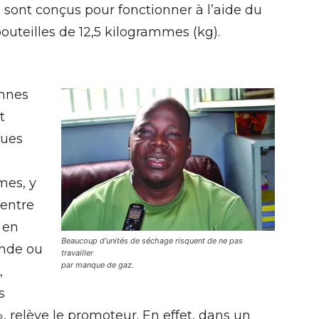
i sont conçus pour fonctionner à l’aide du
uteilles de 12,5 kilogrammes (kg).
onnes
t
gues
mes, y
 entre
t en
Beaucoup d’unités de séchage risquent de ne pas
ande ou
travailler
par manque de gaz.
,
s
 relève le promoteur. En effet, dans un