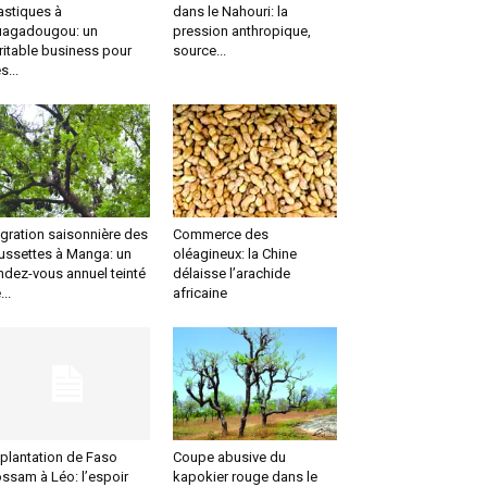
astiques à
dans le Nahouri: la
agadougou: un
pression anthropique,
ritable business pour
source...
s...
gration saisonnière des
Commerce des
ussettes à Manga: un
oléagineux: la Chine
ndez-vous annuel teinté
délaisse l’arachide
...
africaine
plantation de Faso
Coupe abusive du
ssam à Léo: l’espoir
kapokier rouge dans le