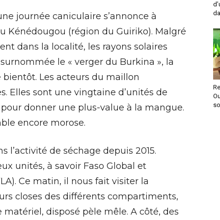
d’
da
une journée caniculaire s’annonce à
 du Kénédougou (région du Guiriko). Malgré
 dans la localité, les rayons solaires
 surnommée le « verger du Burkina », la
ientôt. Les acteurs du maillon
Re
s. Elles sont une vingtaine d’unités de
O
so
le pour donner une plus-value à la mangue.
emble encore morose.
s l’activité de séchage depuis 2015.
ux unités, à savoir Faso Global et
A). Ce matin, il nous fait visiter la
ours closes des différents compartiments,
 matériel, disposé pèle mêle. A côté, des