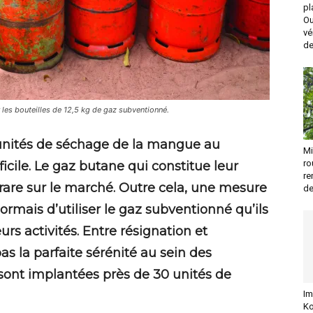
pl
Ou
vé
de
 les bouteilles de 12,5 kg de gaz subventionné.
unités de séchage de la mangue au
Mi
ro
icile. Le gaz butane qui constitue leur
re
t rare sur le marché. Outre cela, une mesure
de
rmais d’utiliser le gaz subventionné qu’ils
s activités. Entre résignation et
pas la parfaite sérénité au sein des
 sont implantées près de 30 unités de
Im
Ko