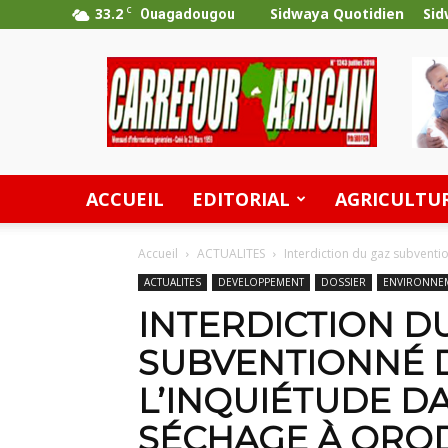
33.2
C
Sidwaya Quotidien
Sid
Ouagadougou
Carrefour
Africain
ACCUEIL
EDITORIAL
AGRICULTU
Accueil
ACTUALITES
Interdiction du gaz subvention
ACTUALITES
DEVELOPPEMENT
DOSSIER
ENVIRONNE
INTERDICTION D
SUBVENTIONNÉ D
L’INQUIÉTUDE DA
SÉCHAGE À ORO