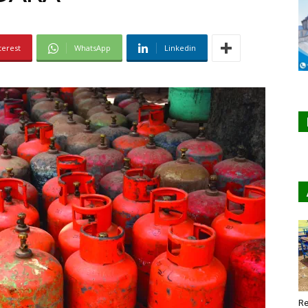
terest
WhatsApp
Linkedin
Re