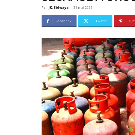
Par
JK. Sidwaya
-
31 mai 2026
Facebook
Twitter
Pin