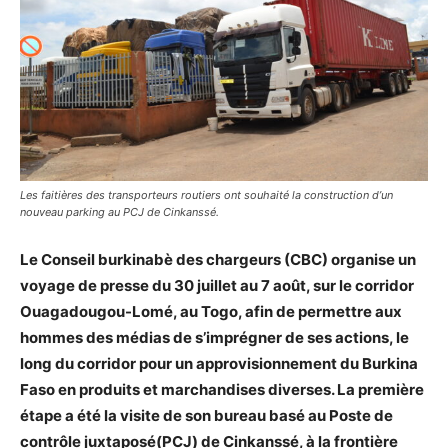
Les faitières des transporteurs routiers ont souhaité la construction d’un
nouveau parking au PCJ de Cinkanssé.
Le Conseil burkinabè des c
hargeurs (CBC) organise un
voyage de presse du 30 juillet au 7 août
,
sur
le corridor
Ouagadougou-Lomé
, au Togo, afin de permettre aux
homm
es des médias de s’imprégner de
ses actions, le
long du corridor pour un approvisionnement du Burkina
Faso en produits et marchandises diverses. La p
remière
étape a été la visite de son
b
ureau basé au Poste de
contrôle juxtaposé
(PCJ)
de
Cinka
n
ssé
,
à la frontière