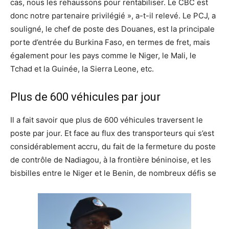
cas
,
nous les rehaussons pour rentabiliser. Le CBC est
donc notre partenaire privilégié », a-t-il relevé.
Le P
CJ, a
souligné
,
le chef de poste des Douanes
, est la principale
porte d’entrée
du Burkina Faso
,
en termes de fret
,
mais
également
pour
les pays comme le Niger, le Mali, le
Tchad et la
Guinée
, la Sierra Leone
, etc.
Plus de 600 véhicules par jour
Il
a fait savoir que plus de 600
véhicules
traversent le
poste par jour.
Et face au
flux des transporteurs qui
s’est
considérablement
accru
,
du fait de la fermeture du poste
de contrôle de
Nadiagou
,
à la frontière
béninoise
,
et les
bisbilles
entre le Niger et le Benin
,
de nombreux
défis
se