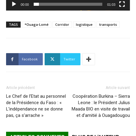
00:00
01:03
TAGS
*Ouaga-Lomé
Corridor
logistique
transports
Facebook
Twitter
Article précédent
Article suivant
Le Chef de l’Etat au personnel
Coopération Burkina – Sierra
de la Présidence du Faso : «
Leone : le Président Julius
L’indépendance ne se donne
Maada BIO en visite de travail
pas, ça s’arrache »
et d’amitié à Ouagadougou