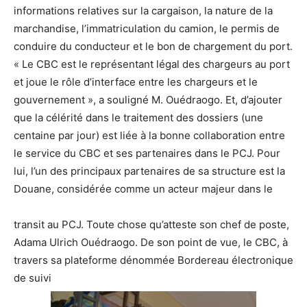
informations
relatives
sur la cargaison, la nature
de la
marchandise
, l’immatriculation du camion, le permis de
conduire du conducteur et le bon de chargement du port.
« Le CBC est le
représentant
légal
des chargeurs au port
et joue le
rôle
d’interface entre
les chargeurs
et le
gouvernement »
,
a souligné M. Ouédraogo. Et
,
d’ajouter
que la
célérité
dans le traitement des
dossiers (
une
centaine
par jour) est liée à la bonne collaboration entre
le service
du CBC et ses partenaires dans le PCJ. Pour
lui, l’un des principaux partenaires
de sa structure est la
D
ouane
, considérée comme un acteur majeur dans le
transit au PCJ
.
Toute chose qu’atteste
son chef de poste,
Adama
Ulrich Ouédraogo.
De son point de vue, le CBC, à
travers sa plateforme
dénommé
e
Bordereau
é
lectronique
de suivi