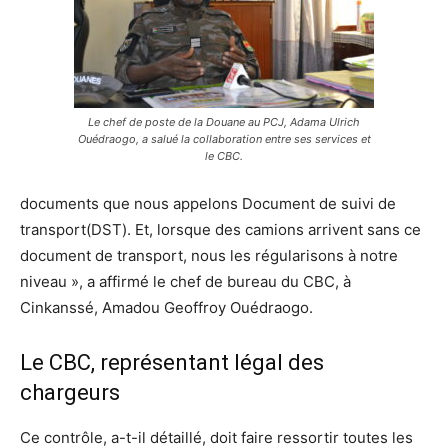
Le chef de poste de la Douane au PCJ, Adama Ulrich
Ouédraogo, a salué la collaboration entre ses services et
le CBC.
documents que nous
appelons Document de suivi de
t
ransport(DST). Et, lorsque des camions arrivent sans ce
document de transport, nous les
régularisons
à notre
niveau
», a affirmé le chef de b
ureau du CBC, à
Cinka
n
ssé
, Amadou
Geoffroy
Ouédraogo.
Le CBC, représentant légal des
chargeurs
C
e contrôle, a-t-il
détaillé
,
doit faire ressortir
toutes les