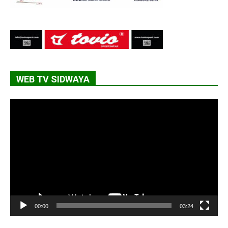
WEB TV SIDWAYA
Lecteur
vidéo
00:00
03:24