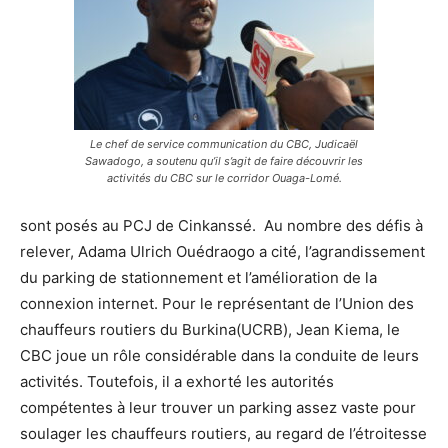
Le chef de service communication du CBC, Judicaël
Sawadogo, a soutenu qu’il s’agit de faire découvrir les
activités du CBC sur le corridor Ouaga-Lomé.
sont posés au PCJ de
C
inkanssé
. Au nombre des
défis
à
relever,
Adama
Ulrich Ouédraogo a cité
,
l’agrandissement
du pa
rking de stationnement
et l’
amélioration
de la
connexion internet.
Pour le
représentant
de l’Union des
chauffeurs routiers du Burkina(UCRB),
Jean
Kiema
, le
CBC joue un
rôle
considérable
dans
la
conduite de leur
s
activités
. Toutefois, il a exhorté les autorités
compétentes
à leur trouver un parking assez vaste pour
soulager les chauffeurs routiers, au regard de l’
étroitesse