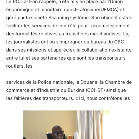
Le PCJ, a-t-on rappelé
,
a été mis en p
lace par l’Union
économique et m
onétaire ouest
–
africaine(UEMOA) et
géré par la société Scanning système. Son objectif est de
faciliter les services de contrôle pour l’accomplissement
des formalités relatives
au transit des
marchandises
.
Là
,
les journalistes
ont pu s’
imprégner
du
b
ureau du CBC
dans ses missions et
apprécier
,
la collaboration existante
entre
lui
e
t ses partenaires que sont les t
ransport
eurs
routiers, les
services de la Police nationale
,
la D
ouane
, la Chambre de
commerce
et d’i
ndustrie du
Burkina (
CCI-BF
)
ainsi que
les faitières des transport
eur
s. «
Ici
, nous contrôlons les