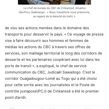
Le chef de bureau du CBC de Cinkanssé, Amadou
Geoffroy Ouédraogo : « Nous travaillons sous pressions,
au regard de la densité du trafic ».
de visu ses actions
menées
dans le domaine
des
transport
s
pour desservir le pays.
«
Ce voyage de presse
vise à faire découvrir aux hommes et femmes de
médias
les actions du CBC à
travers ses offres de
services, son maillage territorial le long des corridors
de
desserte
et l
es partenair
es coopérant avec lui dans les
p
orts de transit
», a
expliqué, le chef de service
communication du CBC,
Judicaël
Sawadogo
.
C’est le
corridor Ouagadougou-Lomé au Togo qui a été choisi
pour cette sortie avec
les jo
u
rnalistes et
l
e Poste de
contrôle juxtaposé(PCJ) de
Cinka
n
ssé
a été le premier
point d’
arrêt
.