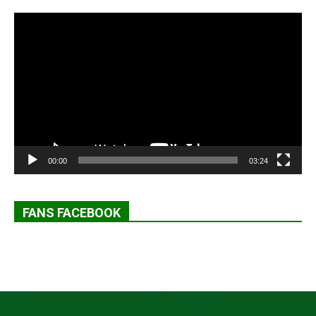
Lecteur
vidéo
00:00
03:24
FANS FACEBOOK