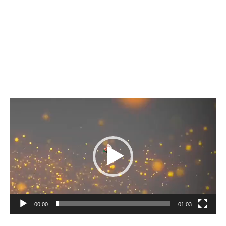
Lecteur
vidéo
00:00
01:03