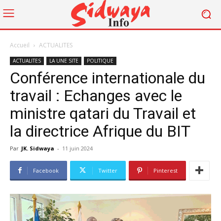
Accueil
ACTUALITES
ACTUALITES
LA UNE SITE
POLITIQUE
Conférence internationale du
travail : Echanges avec le
ministre qatari du Travail et
la directrice Afrique du BIT
Par
JK. Sidwaya
-
11 juin 2024
Facebook
Twitter
Pinterest