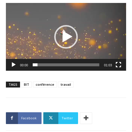
Lecteur
vidéo
00:00
01:03
TAGS
BIT
conférence
travail
Facebook
Twitter