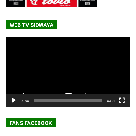
WEB TV SIDWAYA
Lecteur
vidéo
00:00
03:24
FANS FACEBOOK