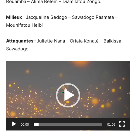
Rouamba – Alima Belem – Diamilatou Zongo.
Milieux
: Jacqueline Sedogo – Sawadogo Rasmata –
Mounifatou Helbi
Attaquantes :
Juliette Nana – Oriata Konaté – Balkissa
Sawadogo
Lecteur
vidéo
00:00
01:03