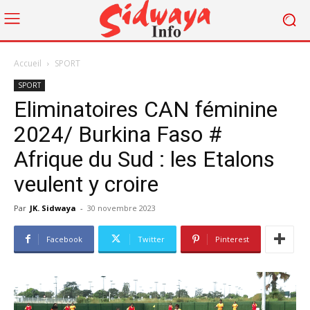
Accueil
SPORT
SPORT
Eliminatoires CAN féminine
2024/ Burkina Faso #
Afrique du Sud : les Etalons
veulent y croire
Par
JK. Sidwaya
-
30 novembre 2023
Facebook
Twitter
Pinterest