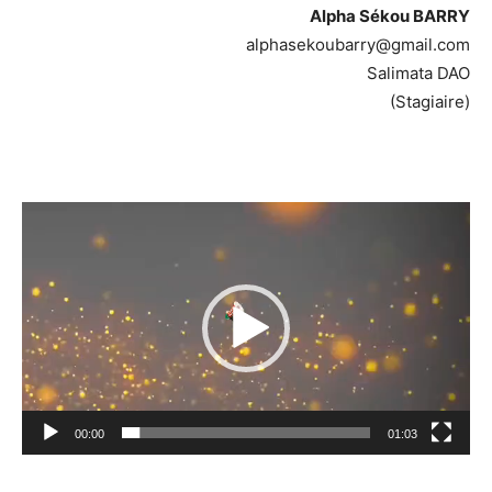
Alpha Sékou BARRY
alphasekoubarry@gmail.com
Salimata DAO
(Stagiaire)
Lecteur
vidéo
00:00
01:03