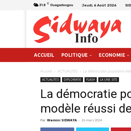
C
Jeudi, 6 Août 2026
SI
31.8
Ouagadougou
ACCUEIL
POLITIQUE
ECONOMIE
Accueil
ACTUALITES
La démocratie populaire int
ACTUALITES
DIPLOMATIE
FLASH
LA UNE SITE
La démocratie po
modèle réussi d
Par
Wamini SIDWAYA
-
26 mars 2024