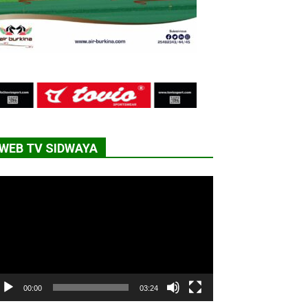
WEB TV SIDWAYA
cteur
déo
00:00
03:24