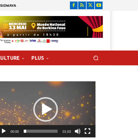
 SIDWAYA
CULTURE
PLUS
cteur
déo
00:00
01:03