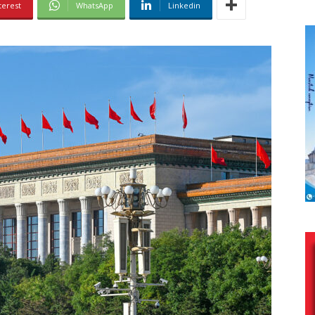
terest
WhatsApp
Linkedin