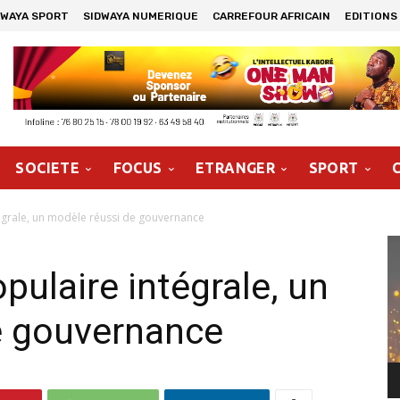
DWAYA SPORT
SIDWAYA NUMERIQUE
CARREFOUR AFRICAIN
EDITIONS
SOCIETE
FOCUS
ETRANGER
SPORT
égrale, un modèle réussi de gouvernance
Le
vi
pulaire intégrale, un
e gouvernance