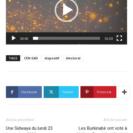
00:00
01:03
TAGS
CEN-SAD
dispositif
électoral
Facebook
Twitter
Pinterest
Article précédent
Article suivant
Une Sidwaya du lundi 23
Les Burkinabè ont voté à