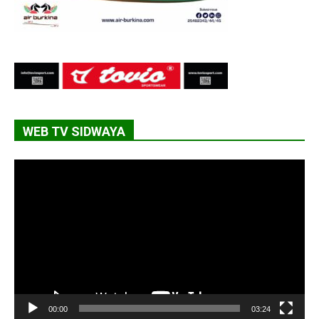
WEB TV SIDWAYA
Lecteur
vidéo
00:00
03:24