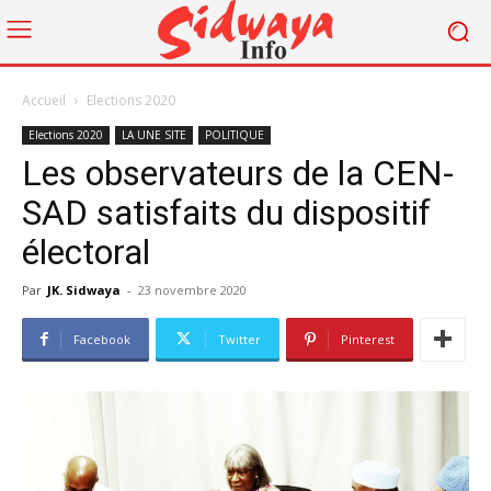
Accueil
Elections 2020
Elections 2020
LA UNE SITE
POLITIQUE
Les observateurs de la CEN-
SAD satisfaits du dispositif
électoral
Par
JK. Sidwaya
-
23 novembre 2020
Facebook
Twitter
Pinterest