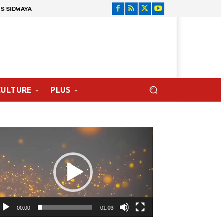
S SIDWAYA
CULTURE
PLUS
cteur
déo
00:00
01:03