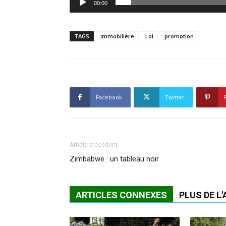
00:00
TAGS
immobilière
Loi
promotion
Facebook
Twitter
Article précédent
Zimbabwe : un tableau noir
ARTICLES CONNEXES
PLUS DE L