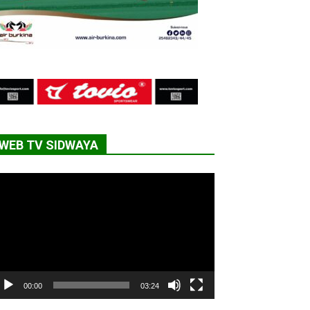
WEB TV SIDWAYA
cteur
déo
00:00
03:24