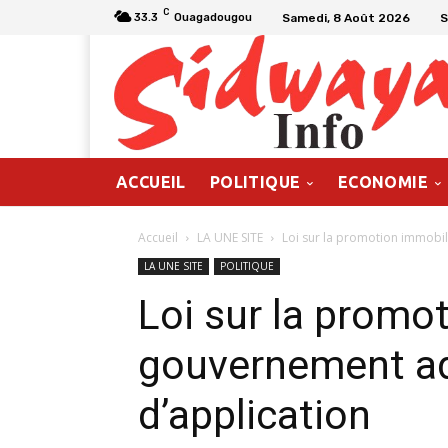
C
Samedi, 8 Août 2026
S
33.3
Ouagadougou
ACCUEIL
POLITIQUE
ECONOMIE
Accueil
LA UNE SITE
Loi sur la promotion immobil
LA UNE SITE
POLITIQUE
Loi sur la promot
gouvernement ad
d’application