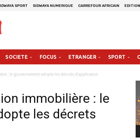
IDWAYA SPORT
SIDWAYA NUMERIQUE
CARREFOUR AFRICAIN
EDITION
SOCIETE
FOCUS
ETRANGER
SPORT
ière : le gouvernement adopte les décrets d’application
Le
vi
ion immobilière : le
opte les décrets