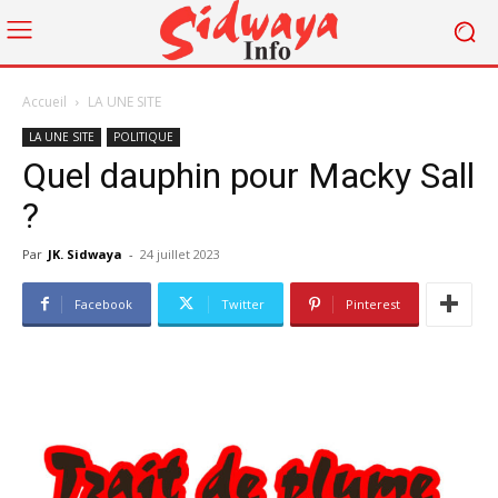
Accueil
LA UNE SITE
LA UNE SITE
POLITIQUE
Quel dauphin pour Macky Sall
?
Par
JK. Sidwaya
-
24 juillet 2023
Facebook
Twitter
Pinterest