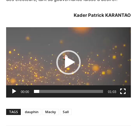
Kader Patrick KARANTAO
Lecteur
vidéo
00:00
01:03
TAGS
dauphin
Macky
Sall