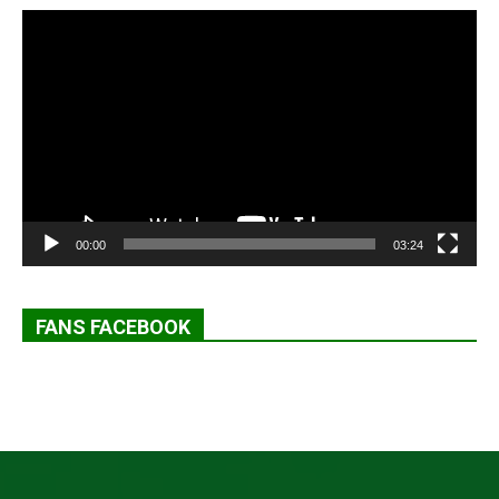
Lecteur
vidéo
00:00
03:24
FANS FACEBOOK