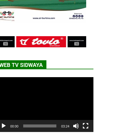
WEB TV SIDWAYA
cteur
déo
00:00
03:24