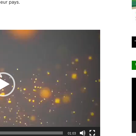
leur pays.
Lecteur
vidéo
Le
vi
01:03