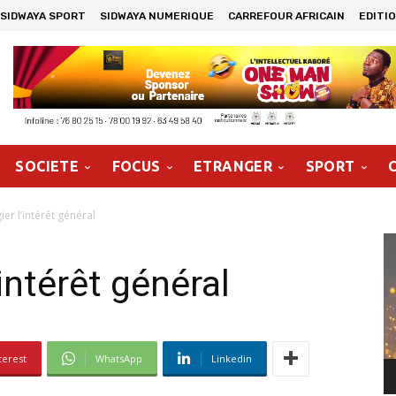
SIDWAYA SPORT
SIDWAYA NUMERIQUE
CARREFOUR AFRICAIN
EDITI
SOCIETE
FOCUS
ETRANGER
SPORT
ier l’intérêt général
Le
vi
’intérêt général
terest
WhatsApp
Linkedin