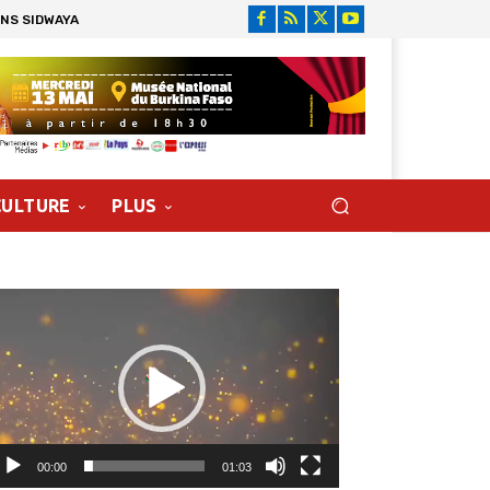
ONS SIDWAYA
CULTURE
PLUS
cteur
déo
00:00
01:03