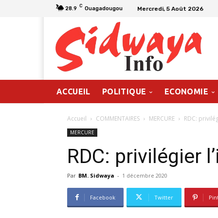
C
Mercredi, 5 Août 2026
28.9
Ouagadougou
ACCUEIL
POLITIQUE
ECONOMIE
Accueil
COMMENTAIRES
MERCURE
RDC: privilég
MERCURE
RDC: privilégier l
Par
BM. Sidwaya
-
1 décembre 2020
Facebook
Twitter
Pin