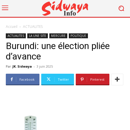
Accueil
ACTUALITES
ACTUALITES
LA UNE SITE
MERCURE
POLITIQUE
Burundi: une élection pliée
d’avance
Par
JK. Sidwaya
-
3 juin 2025
Facebook
Twitter
Pinterest