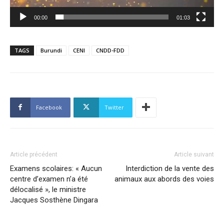
00:00
01:03
TAGS
Burundi
CENI
CNDD-FDD
Facebook
Twitter
Article précédent
Article suivant
Examens scolaires: « Aucun
Interdiction de la vente des
centre d’examen n’a été
animaux aux abords des voies
délocalisé », le ministre
Jacques Sosthène Dingara