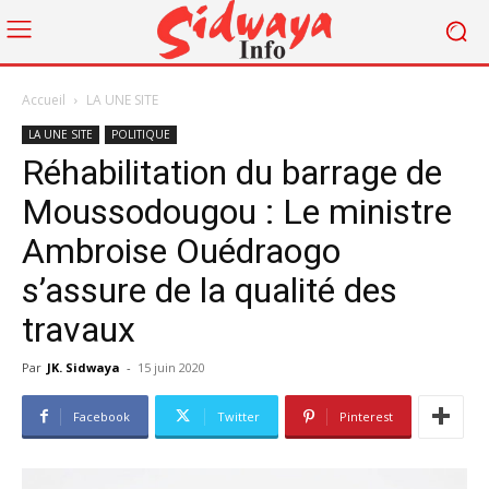
Accueil
LA UNE SITE
LA UNE SITE
POLITIQUE
Réhabilitation du barrage de
Moussodougou : Le ministre
Ambroise Ouédraogo
s’assure de la qualité des
travaux
Par
JK. Sidwaya
-
15 juin 2020
Facebook
Twitter
Pinterest