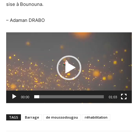
sise à Bounouna.
– Adaman DRABO
Lecteur
vidéo
00:00
01:03
TAGS
Barrage
de moussodougou
réhabilitation