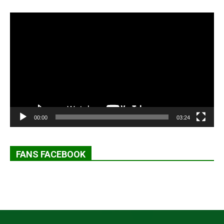
Lecteur
vidéo
00:00
03:24
FANS FACEBOOK