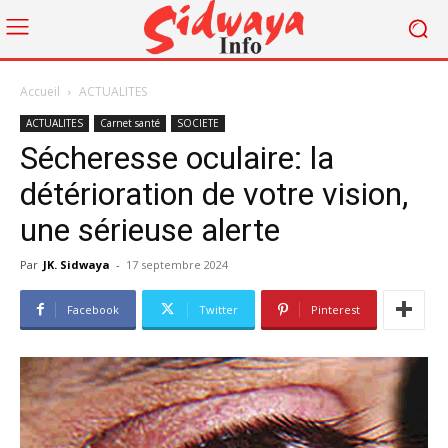
Accueil
ACTUALITES
ACTUALITES
Carnet santé
SOCIETE
Sécheresse oculaire: la
détérioration de votre vision,
une sérieuse alerte
Par
JK. Sidwaya
-
17 septembre 2024
Facebook
Twitter
Pinterest