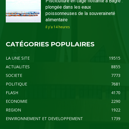
Pisciculture en cage flottante à Bagré :
plongée dans les eaux
poissonneuses de la souveraineté
alimentaire
il y'a 14 heures
CATÉGORIES POPULAIRES
LA UNE SITE
19515
ACTUALITES
8855
SOCIETE
7773
POLITIQUE
7681
FLASH
4170
ECONOMIE
2290
REGION
1922
ENVIRONNEMENT ET DEVELOPPEMENT
1739