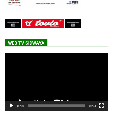
WEB TV SIDWAYA
Lecteur
vidéo
00:00
03:24