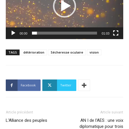
00:00
01:03
TAGS
détérioration
Sécheresse oculaire
vision
Facebook
Twitter
Article précédent
Article suivant
L’Alliance des peuples
AN I de l’AES : une voix
diplomatique pour trois