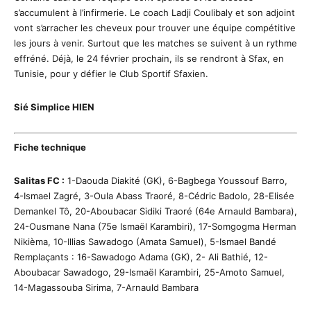
s’accumulent à l’infirmerie. Le coach Ladji Coulibaly et son adjoint
vont s’arracher les cheveux pour trouver une équipe compétitive
les jours à venir. Surtout que les matches se suivent à un rythme
effréné. Déjà, le 24 février prochain, ils se rendront à Sfax, en
Tunisie, pour y défier le Club Sportif Sfaxien.
Sié Simplice HIEN
Fiche technique
Salitas FC :
1-Daouda Diakité (GK), 6-Bagbega Youssouf Barro,
4-Ismael Zagré, 3-Oula Abass Traoré, 8-Cédric Badolo, 28-Elisée
Demankel Tô, 20-Aboubacar Sidiki Traoré (64e Arnauld Bambara),
24-Ousmane Nana (75e Ismaël Karambiri), 17-Somgogma Herman
Nikièma, 10-Illias Sawadogo (Amata Samuel), 5-Ismael Bandé
Remplaçants : 16-Sawadogo Adama (GK), 2- Ali Bathié, 12-
Aboubacar Sawadogo, 29-Ismaël Karambiri, 25-Amoto Samuel,
14-Magassouba Sirima, 7-Arnauld Bambara