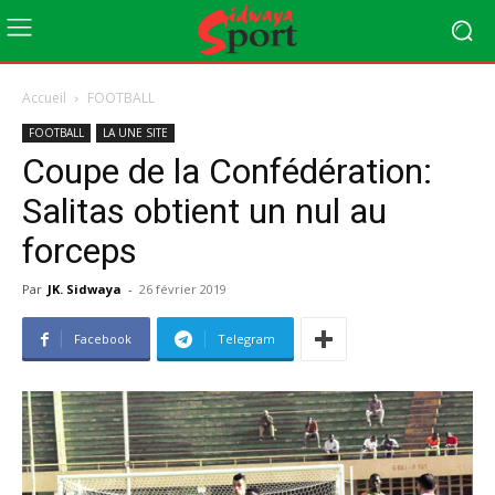
Accueil
FOOTBALL
FOOTBALL
LA UNE SITE
Coupe de la Confédération:
Salitas obtient un nul au
forceps
Par
JK. Sidwaya
-
26 février 2019
Facebook
Telegram