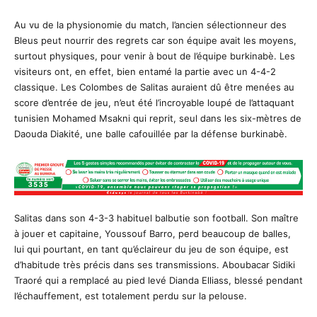
Au vu de la physionomie du match, l’ancien sélectionneur des
Bleus peut nourrir des regrets car son équipe avait les moyens,
surtout physiques, pour venir à bout de l’équipe burkinabè. Les
visiteurs ont, en effet, bien entamé la partie avec un 4-4-2
classique. Les Colombes de Salitas auraient dû être menées au
score d’entrée de jeu, n’eut été l’incroyable loupé de l’attaquant
tunisien Mohamed Msakni qui reprit, seul dans les six-mètres de
Daouda Diakité, une balle cafouillée par la défense burkinabè.
Salitas dans son 4-3-3 habituel balbutie son football. Son maître
à jouer et capitaine, Youssouf Barro, perd beaucoup de balles,
lui qui pourtant, en tant qu’éclaireur du jeu de son équipe, est
d’habitude très précis dans ses transmissions. Aboubacar Sidiki
Traoré qui a remplacé au pied levé Dianda Elliass, blessé pendant
l’échauffement, est totalement perdu sur la pelouse.