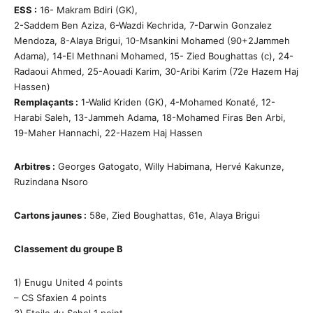
ESS :
16- Makram Bdiri (GK),
2-Saddem Ben Aziza, 6-Wazdi Kechrida, 7-Darwin Gonzalez
Mendoza, 8-Alaya Brigui, 10-Msankini Mohamed (90+2Jammeh
Adama), 14-El Methnani Mohamed, 15- Zied Boughattas (c), 24-
Radaoui Ahmed, 25-Aouadi Karim, 30-Aribi Karim (72e Hazem Haj
Hassen)
Remplaçants :
1-Walid Kriden (GK), 4-Mohamed Konaté, 12-
Harabi Saleh, 13-Jammeh Adama, 18-Mohamed Firas Ben Arbi,
19-Maher Hannachi, 22-Hazem Haj Hassen
Arbitres :
Georges Gatogato, Willy Habimana, Hervé Kakunze,
Ruzindana Nsoro
Cartons jaunes :
58e, Zied Boughattas, 61e, Alaya Brigui
Classement du groupe B
1) Enugu United 4 points
– CS Sfaxien 4 points
3) Etoile du Sahel 1 point