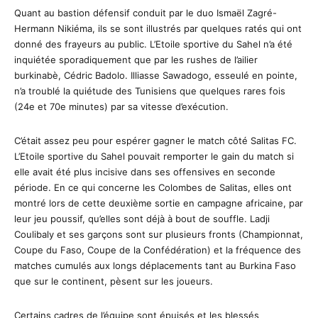
Quant au bastion défensif conduit par le duo Ismaël Zagré-
Hermann Nikiéma, ils se sont illustrés par quelques ratés qui ont
donné des frayeurs au public. L’Etoile sportive du Sahel n’a été
inquiétée sporadiquement que par les rushes de l’ailier
burkinabè, Cédric Badolo. Illiasse Sawadogo, esseulé en pointe,
n’a troublé la quiétude des Tunisiens que quelques rares fois
(24e et 70e minutes) par sa vitesse d’exécution.
C’était assez peu pour espérer gagner le match côté Salitas FC.
L’Etoile sportive du Sahel pouvait remporter le gain du match si
elle avait été plus incisive dans ses offensives en seconde
période. En ce qui concerne les Colombes de Salitas, elles ont
montré lors de cette deuxième sortie en campagne africaine, par
leur jeu poussif, qu’elles sont déjà à bout de souffle. Ladji
Coulibaly et ses garçons sont sur plusieurs fronts (Championnat,
Coupe du Faso, Coupe de la Confédération) et la fréquence des
matches cumulés aux longs déplacements tant au Burkina Faso
que sur le continent, pèsent sur les joueurs.
Certains cadres de l’équipe sont épuisés et les blessés