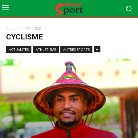
Accueil
CYCLISME
CYCLISME
ACTUALITES
ATHLETISME
AUTRES SPORTS