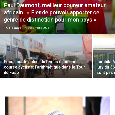
Paul Daumont, meilleur coureur amateur
africain : « Fier de pouvoir apporter ce
genre de distinction pour mon pays »
JK. Sidwaya
-
4 décembre 2025
Focus sur le calcul du temps dans une
Lambila A
course cycliste: l’arithmétique dans le Tour
jury du 36
du Faso
sont pas