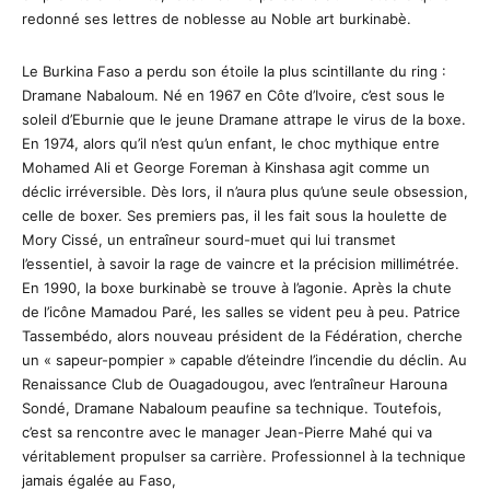
redonné ses lettres de noblesse au Noble art burkinabè.
Le Burkina Faso a perdu son étoile la plus scintillante du ring :
Dramane Nabaloum. Né en 1967 en Côte d’Ivoire, c’est sous le
soleil d’Eburnie que le jeune Dramane attrape le virus de la boxe.
En 1974, alors qu’il n’est qu’un enfant, le choc mythique entre
Mohamed Ali et George Foreman à Kinshasa agit comme un
déclic irréversible. Dès lors, il n’aura plus qu’une seule obsession,
celle de boxer. Ses premiers pas, il les fait sous la houlette de
Mory Cissé, un entraîneur sourd-muet qui lui transmet
l’essentiel, à savoir la rage de vaincre et la précision millimétrée.
En 1990, la boxe burkinabè se trouve à l’agonie. Après la chute
de l’icône Mamadou Paré, les salles se vident peu à peu. Patrice
Tassembédo, alors nouveau président de la Fédération, cherche
un « sapeur-pompier » capable d’éteindre l’incendie du déclin. Au
Renaissance Club de Ouagadougou, avec l’entraîneur Harouna
Sondé, Dramane Nabaloum peaufine sa technique. Toutefois,
c’est sa rencontre avec le manager Jean-Pierre Mahé qui va
véritablement propulser sa carrière. Professionnel à la technique
jamais égalée au Faso,