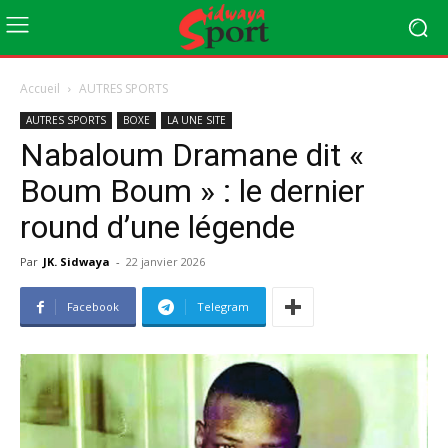
Accueil
AUTRES SPORTS
AUTRES SPORTS
BOXE
LA UNE SITE
Nabaloum Dramane dit «
Boum Boum » : le dernier
round d’une légende
Par
JK. Sidwaya
-
22 janvier 2026
Facebook
Telegram