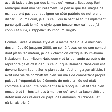
avertit l’adversaire par des larmes qu’il versait. Beaucoup l’ont
remarqué dont moi naturellement. Je pense que les images ne
manqueront pas pour souligner ce côté patriote de notre cher
disparu. Boum Boum, je suis celui qui l’a baptisé tout simplement
parce qu’il avait le même style qu’un boxeur mexicain que j’ai
connu et suivi, il s’appelait Boumboum Trugilo.
Comme il avait le même style et la même rage que le mexicain
des années 90 jusqu’en 2000, un soir à l’occasion de son combat
dont j’étais l’animateur, j’ai dit « champion d’Afrique Boum-Boum
Nabaloum, Boum-Boum Nabaloum » et j’ai demandé au public de
reprendre ça et c’est depuis ce jour que Dramane Nabaloum est
devenu Boum Boum. Sur le plan social, c’est un garçon affable. Il
avait une vie de combattant bien sûr mais de combattant propre
puisqu’il fréquentait les éléments de notre armée qui était
commise à la sécurité présidentielle à l’époque. Il était très bien
encadré et il n’hésitait pas à montrer qu’il avait sa façon d’être un
défenseur des valeurs du pays, des armories, du drapeau et il
n’a jamais triché.