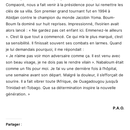
Compaoré, nous a fait venir à la présidence pour lui remettre les
clés de sa villa. Son premier grand tournant fut en 1994 à
Abidjan contre le champion du monde Jacobin Yoma. Boum-
Boum l’a dominé sur huit reprises. Impressionné, l’Ivoirien avait
alors lancé : « Ne gardez pas cet enfant ici. Emmenez-le ailleurs
». C’est là que tout a commencé. Ce qui m’a le plus marqué, c’est
sa sensibilité. Il finissait souvent ses combats en larmes. Quand
je lui demandais pourquoi, il me répondait :
« Je n’aime pas voir mon adversaire comme ça. Il est venu avec
son beau visage, je ne dois pas le rendre vilain ». Nabaloum était
comme un fils pour moi. Je l’ai vu une dernière fois à l’hôpital,
une semaine avant son départ. Malgré la douleur, il s’efforçait de
sourire. Il a fait vibrer toute l’Afrique, de Ouagadougou jusqu’à
Trinidad-et-Tobago. Que sa détermination inspire la nouvelle
génération. »
P.A.O.
Partager :