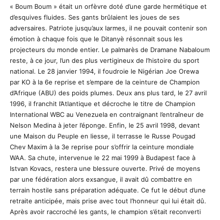
« Boum Boum » était un orfèvre doté d’une garde hermétique et
d’esquives fluides. Ses gants brûlaient les joues de ses
adversaires. Patriote jusqu’aux larmes, il ne pouvait contenir son
émotion à chaque fois que le Ditanyè résonnait sous les
projecteurs du monde entier. Le palmarès de Dramane Nabaloum
reste, à ce jour, l’un des plus vertigineux de l’histoire du sport
national. Le 28 janvier 1994, il foudroie le Nigérian Joe Orewa
par KO à la 6e reprise et s’empare de la ceinture de Champion
d’Afrique (ABU) des poids plumes. Deux ans plus tard, le 27 avril
1996, il franchit l’Atlantique et décroche le titre de Champion
International WBC au Venezuela en contraignant l’entraîneur de
Nelson Medina à jeter l’éponge. Enfin, le 25 avril 1998, devant
une Maison du Peuple en liesse, il terrasse le Russe Pougad
Chev Maxim à la 3e reprise pour s’offrir la ceinture mondiale
WAA. Sa chute, intervenue le 22 mai 1999 à Budapest face à
Istvan Kovacs, restera une blessure ouverte. Privé de moyens
par une fédération alors exsangue, il avait dû combattre en
terrain hostile sans préparation adéquate. Ce fut le début d’une
retraite anticipée, mais prise avec tout l’honneur qui lui était dû.
Après avoir raccroché les gants, le champion s’était reconverti