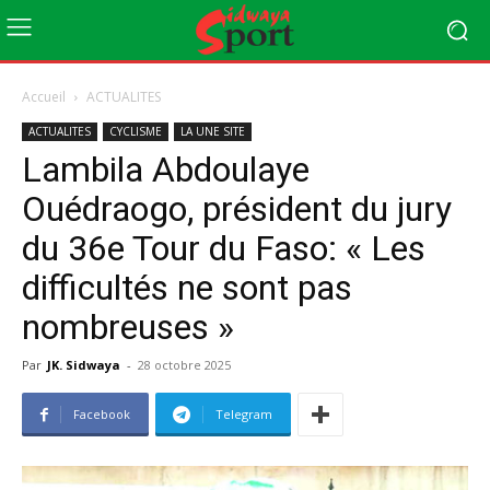
Accueil
ACTUALITES
ACTUALITES
CYCLISME
LA UNE SITE
Lambila Abdoulaye
Ouédraogo, président du jury
du 36e Tour du Faso: « Les
difficultés ne sont pas
nombreuses »
Par
JK. Sidwaya
-
28 octobre 2025
Facebook
Telegram