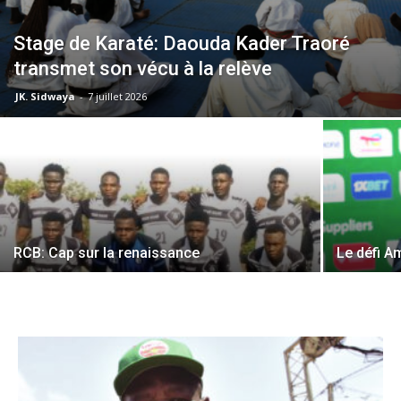
Stage de Karaté: Daouda Kader Traoré
transmet son vécu à la relève
JK. Sidwaya
-
7 juillet 2026
RCB: Cap sur la renaissance
Le défi A