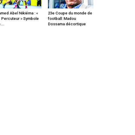
med Abel Nikiéma : «
23e Coupe du monde de
 Percuteur » Symbole
football: Madou
...
Dossama décortique