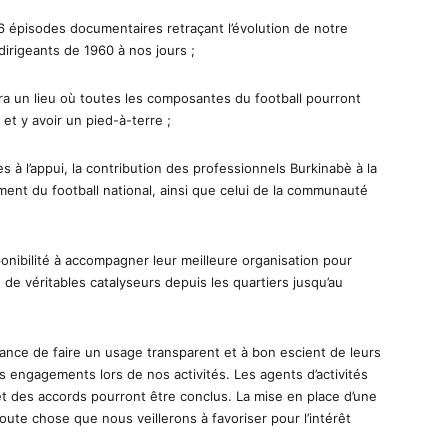
 26 épisodes documentaires retraçant l’évolution de notre
dirigeants de 1960 à nos jours ;
era un lieu où toutes les composantes du football pourront
et y avoir un pied-à-terre ;
es à l’appui, la contribution des professionnels Burkinabè à la
ment du football national, ainsi que celui de la communauté
onibilité à accompagner leur meilleure organisation pour
 de véritables catalyseurs depuis les quartiers jusqu’au
ance de faire un usage transparent et à bon escient de leurs
es engagements lors de nos activités. Les agents d’activités
 et des accords pourront être conclus. La mise en place d’une
oute chose que nous veillerons à favoriser pour l’intérêt