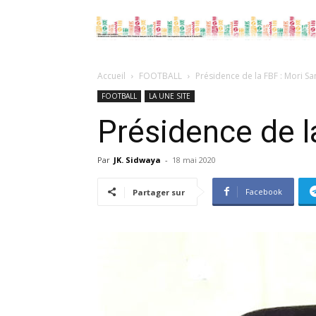
Accueil
FOOTBALL
Présidence de la FBF : Mori S
FOOTBALL
LA UNE SITE
Présidence de l
Par
JK. Sidwaya
-
18 mai 2020
Facebook
Partager sur