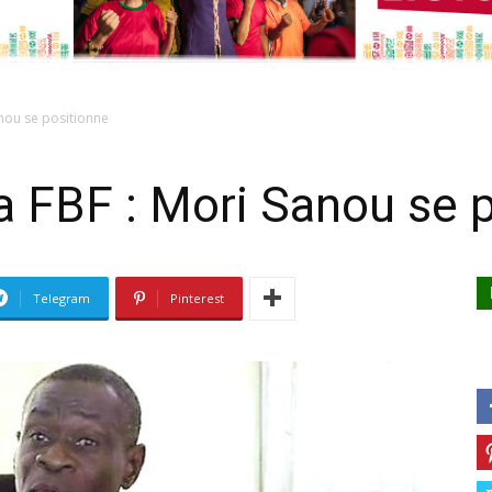
anou se positionne
a FBF : Mori Sanou se 
Telegram
Pinterest