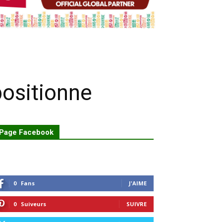
positionne
Page Facebook
0
Fans
J'AIME
0
Suiveurs
SUIVRE