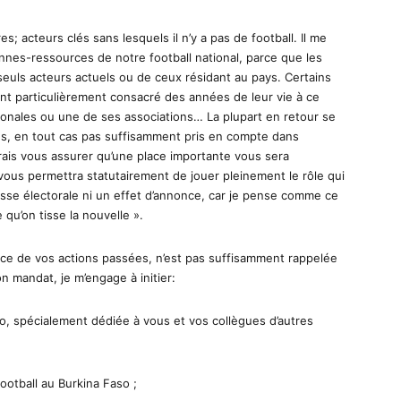
; acteurs clés sans lesquels il n’y a pas de football. Il me
nnes-ressources de notre football national, parce que les
seuls acteurs actuels ou de ceux résidant au pays. Certains
 ont particulièrement consacré des années de leur vie à ce
ionales ou une de ses associations… La plupart en retour se
sés, en tout cas pas suffisamment pris en compte dans
udrais vous assurer qu’une place importante vous sera
vous permettra statutairement de jouer pleinement le rôle qui
sse électorale ni un effet d’annonce, car je pense comme ce
qu’on tisse la nouvelle ».
nce de vos actions passées, n’est pas suffisamment rappelée
n mandat, je m’engage à initier:
so, spécialement dédiée à vous et vos collègues d’autres
 football au Burkina Faso ;