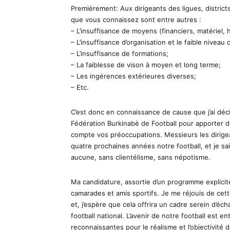
Premièrement: Aux dirigeants des ligues, districts 
que vous connaissez sont entre autres :
– L’insuffisance de moyens (financiers, matériel,
– L’insuffisance d’organisation et le faible niveau
– L’insuffisance de formations;
– La faiblesse de vison à moyen et long terme;
– Les ingérences extérieures diverses;
– Etc.
C’est donc en connaissance de cause que j’ai dé
Fédération Burkinabè de Football pour apporter d
compte vos préoccupations. Messieurs les dirigea
quatre prochaines années notre football, et je sa
aucune, sans clientélisme, sans népotisme.
Ma candidature, assortie d’un programme explici
camarades et amis sportifs. Je me réjouis de cett
et, j’espère que cela offrira un cadre serein d’é
football national. L’avenir de notre football est 
reconnaissantes pour le réalisme et l’objectivité d