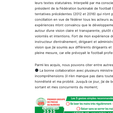
leurs textes statutaires. Interpellé par ma consc
président de la Fédération burkinabè de football (
tentatives précédentes (2012 et 2016) qui n’ont 
conciliation en vue de fédérer tous les acteurs 
expériences m’ont convaincu que le développemen
autour d’une vision claire et transparente, plut
volontés et intentions. Fort de mon expérience d
instructeur d’entraînement, dirigeant et administra
vision que j’ai soumis aux différents dirigeants et
pleine mesure, car elle prévoyait le football prof
Parmi les acquis, nous pouvons citer entre autres
La bonne collaboration avec plusieurs ministr
incompréhensions (il n’en manque pas dans tout
honnêteté et ma probité. Jusqu’à ce jour, j’ai de
sortant et mes concurrents du moment;