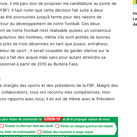
ience, il m’a paru bon de proposer ma candidature au poste de
FBF). Il faut noter que cette décision fait suite à deux
Ha
pas été poursuivies jusqu’à terme pour des raisons de
Le
autour du développement de notre football. Ces deux
de
t de notre football n’est réalisable qu’avec un consensus
ôt qu’autour des hommes, même s’ils sont animés de bonnes
e près de trois décennies en tant que joueur, entraîneur,
teur de sport ; il serait coupable de garder silence sur la
 qui a fait des acquis mais sans pour autant atteindre sa
essionnel à partir de 2010 au Burkina Faso.
:
es chargés des sports et des présidents de la FBF. Malgré des
e collaboration), tous ont reconnu mes compétences, mon
 bons rapports avec tous; il en est de même avec le Président