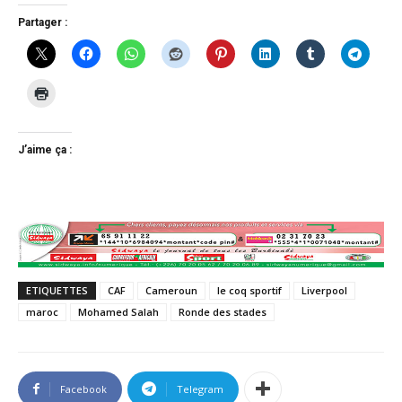
Partager :
J’aime ça :
ETIQUETTES
CAF
Cameroun
le coq sportif
Liverpool
maroc
Mohamed Salah
Ronde des stades
Facebook
Telegram