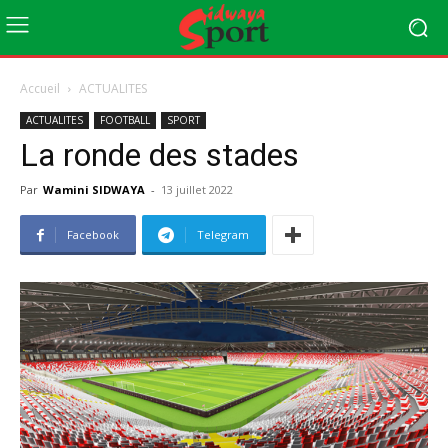
Accueil
ACTUALITES
ACTUALITES
FOOTBALL
SPORT
La ronde des stades
Par
Wamini SIDWAYA
-
13 juillet 2022
Facebook
Telegram