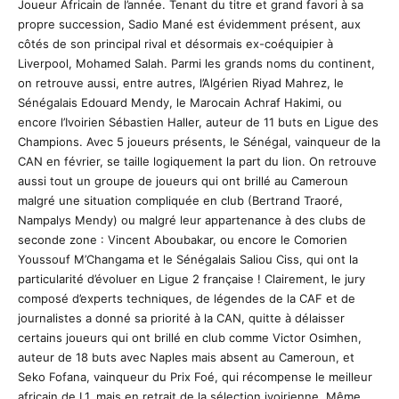
Joueur Africain de l’année. Tenant du titre et grand favori à sa
propre succession, Sadio Mané est évidemment présent, aux
côtés de son principal rival et désormais ex-coéquipier à
Liverpool, Mohamed Salah. Parmi les grands noms du continent,
on retrouve aussi, entre autres, l’Algérien Riyad Mahrez, le
Sénégalais Edouard Mendy, le Marocain Achraf Hakimi, ou
encore l’Ivoirien Sébastien Haller, auteur de 11 buts en Ligue des
Champions. Avec 5 joueurs présents, le Sénégal, vainqueur de la
CAN en février, se taille logiquement la part du lion. On retrouve
aussi tout un groupe de joueurs qui ont brillé au Cameroun
malgré une situation compliquée en club (Bertrand Traoré,
Nampalys Mendy) ou malgré leur appartenance à des clubs de
seconde zone : Vincent Aboubakar, ou encore le Comorien
Youssouf M’Changama et le Sénégalais Saliou Ciss, qui ont la
particularité d’évoluer en Ligue 2 française ! Clairement, le jury
composé d’experts techniques, de légendes de la CAF et de
journalistes a donné sa priorité à la CAN, quitte à délaisser
certains joueurs qui ont brillé en club comme Victor Osimhen,
auteur de 18 buts avec Naples mais absent au Cameroun, et
Seko Fofana, vainqueur du Prix Foé, qui récompense le meilleur
africain de L1, mais en retrait de la sélection ivoirienne. Même