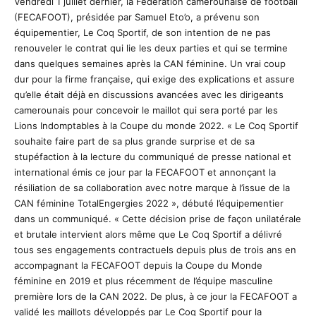
Vendredi 1 juillet dernier, la Fédération camerounaise de football
(FECAFOOT), présidée par Samuel Eto’o, a prévenu son
équipementier, Le Coq Sportif, de son intention de ne pas
renouveler le contrat qui lie les deux parties et qui se termine
dans quelques semaines après la CAN féminine. Un vrai coup
dur pour la firme française, qui exige des explications et assure
qu’elle était déjà en discussions avancées avec les dirigeants
camerounais pour concevoir le maillot qui sera porté par les
Lions Indomptables à la Coupe du monde 2022. « Le Coq Sportif
souhaite faire part de sa plus grande surprise et de sa
stupéfaction à la lecture du communiqué de presse national et
international émis ce jour par la FECAFOOT et annonçant la
résiliation de sa collaboration avec notre marque à l’issue de la
CAN féminine TotalEngergies 2022 », débuté l’équipementier
dans un communiqué. « Cette décision prise de façon unilatérale
et brutale intervient alors même que Le Coq Sportif a délivré
tous ses engagements contractuels depuis plus de trois ans en
accompagnant la FECAFOOT depuis la Coupe du Monde
féminine en 2019 et plus récemment de l’équipe masculine
première lors de la CAN 2022. De plus, à ce jour la FECAFOOT a
validé les maillots développés par Le Coq Sportif pour la