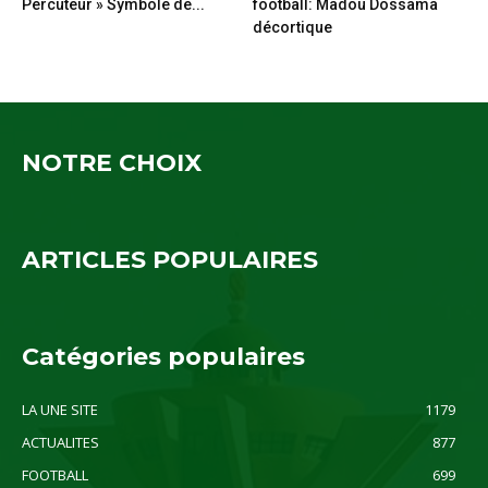
Percuteur » Symbole de...
football: Madou Dossama
décortique
NOTRE CHOIX
ARTICLES POPULAIRES
Catégories populaires
LA UNE SITE
1179
ACTUALITES
877
FOOTBALL
699