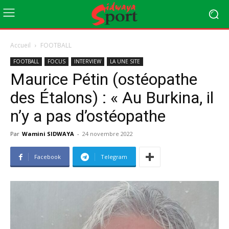
Accueil
FOOTBALL
FOOTBALL
FOCUS
INTERVIEW
LA UNE SITE
Maurice Pétin (ostéopathe
des Étalons) : « Au Burkina, il
n’y a pas d’ostéopathe
Par
Wamini SIDWAYA
-
24 novembre 2022
Facebook
Telegram