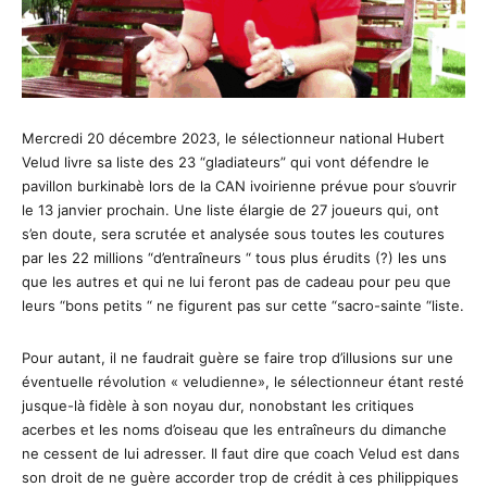
Mercredi 20 décembre 2023, le sélectionneur national Hubert
Velud livre sa liste des 23 “gladiateurs” qui vont défendre le
pavillon burkinabè lors de la CAN ivoirienne prévue pour s’ouvrir
le 13 janvier prochain. Une liste élargie de 27 joueurs qui, ont
s’en doute, sera scrutée et analysée sous toutes les coutures
par les 22 millions “d’entraîneurs “ tous plus érudits (?) les uns
que les autres et qui ne lui feront pas de cadeau pour peu que
leurs “bons petits “ ne figurent pas sur cette “sacro-sainte “liste.
Pour autant, il ne faudrait guère se faire trop d’illusions sur une
éventuelle révolution « veludienne», le sélectionneur étant resté
jusque-là fidèle à son noyau dur, nonobstant les critiques
acerbes et les noms d’oiseau que les entraîneurs du dimanche
ne cessent de lui adresser. Il faut dire que coach Velud est dans
son droit de ne guère accorder trop de crédit à ces philippiques