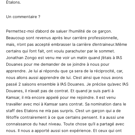
Étalons.
Un commentaire ?
Permettez-moi d’abord de saluer l’humilité de ce garçon.
Beaucoup sont revenus après leur carrière professionnelle,
mais, n’ont pas accepté embrasser la carrière d’entraineur.Même
certains qui l’ont fait, ont voulu parachuter par le sommet.
Jonathan Zongo est venu me voir un matin quand j’étais à l’AS
Douanes pour me demander de se joindre à nous pour
apprendre. Je lui ai répondu que ça sera de la réciprocité, car,
nous allons aussi apprendre de lui. C’est ainsi que nous avons
passé 2 saisons ensemble à l’AS Douanes. Je précise qu’avec l’AS
Douanes, il n’avait pas de contrat. Et quand je suis parti à
Kamsar, il m’a encore appelé pour me rejoindre. Il est venu
travailler avec moi à Kamsar sans contrat. Sa nomination dans le
staff des Etalons ne m’a pas surpris. C’est un garçon qui a de
l’étoffe contrairement à ce que certains pensent. Il a aussi une
connaissance du haut niveau. Toute chose qu’il a partagé avec
nous. Il nous a apporté aussi son expérience. Et ceux qui ont