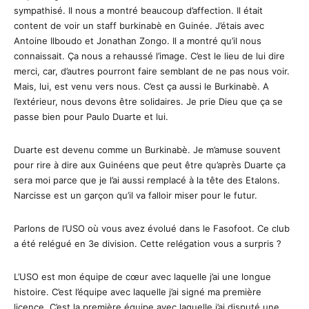
sympathisé. Il nous a montré beaucoup d’affection. Il était
content de voir un staff burkinabè en Guinée. J’étais avec
Antoine Ilboudo et Jonathan Zongo. Il a montré qu’il nous
connaissait. Ça nous a rehaussé l’image. C’est le lieu de lui dire
merci, car, d’autres pourront faire semblant de ne pas nous voir.
Mais, lui, est venu vers nous. C’est ça aussi le Burkinabè. A
l’extérieur, nous devons être solidaires. Je prie Dieu que ça se
passe bien pour Paulo Duarte et lui.
Duarte est devenu comme un Burkinabè. Je m’amuse souvent
pour rire à dire aux Guinéens que peut être qu’après Duarte ça
sera moi parce que je l’ai aussi remplacé à la tête des Etalons.
Narcisse est un garçon qu’il va falloir miser pour le futur.
Parlons de l’USO où vous avez évolué dans le Fasofoot. Ce club
a été relégué en 3e division. Cette relégation vous a surpris ?
L’USO est mon équipe de cœur avec laquelle j’ai une longue
histoire. C’est l’équipe avec laquelle j’ai signé ma première
licence. C’est la première équipe avec laquelle j’ai disputé une