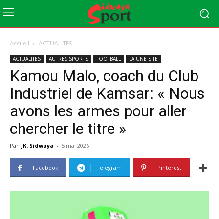
Accueil
ACTUALITES
ACTUALITES
AUTRES SPORTS
FOOTBALL
LA UNE SITE
Kamou Malo, coach du Club
Industriel de Kamsar: « Nous
avons les armes pour aller
chercher le titre »
Par
JK. Sidwaya
-
5 mai 2026
Facebook
Telegram
Pinterest