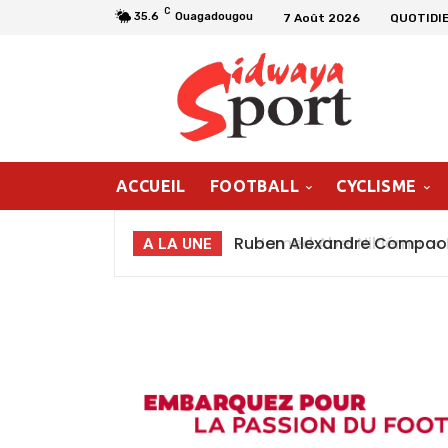
C
35.6
Ouagadougou
7 Août 2026
QUOTIDI
ACCUEIL
FOOTBALL
CYCLISME
Hamed Abel Nikiéma : « Le
A LA UNE