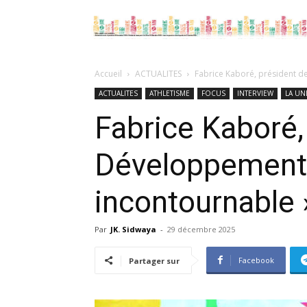
Accueil
ACTUALITES
Fabrice Kaboré, président de
ACTUALITES
ATHLETISME
FOCUS
INTERVIEW
LA UN
Fabrice Kaboré,
Développement :
incontournable 
Par
JK. Sidwaya
-
29 décembre 2025
Facebook
Partager sur