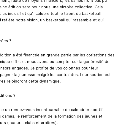
ment, faute de moyens financiers, les dames n’ont pas pu
aine édition sera pour nous une victoire collective. Cela
lus inclusif et qu’il célèbre tout le talent du basketball
i reflète notre vision, un basketball qui rassemble et qui
trées ?
édition a été financée en grande partie par les cotisations des
que difficile, nous avons pu compter sur la générosité de
nsors engagés. Je profite de vos colonnes pour leur
pagner la jeunesse malgré les contraintes. Leur soutien est
res rejoindront cette dynamique.
ditions ?
e un rendez-vous incontournable du calendrier sportif
es dames, le renforcement de la formation des jeunes et
urs (joueurs, clubs et arbitres).