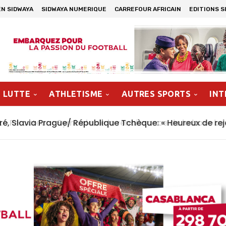
EN SIDWAYA
SIDWAYA NUMERIQUE
CARREFOUR AFRICAIN
EDITIONS S
LUTTE
ATHLETISME
AUTRES SPORTS
INT
 Percuteur » Symbole de la renaissance de la boxe burk