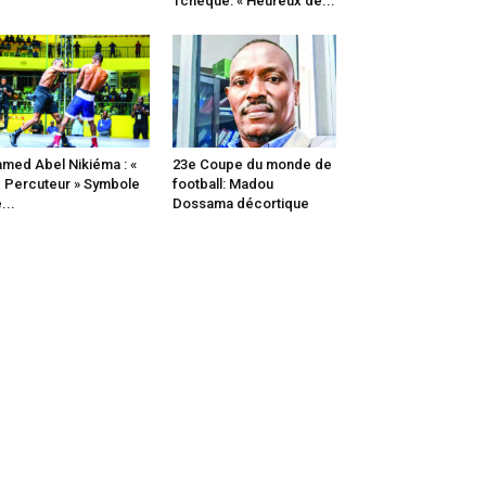
Tchèque: « Heureux de...
med Abel Nikiéma : «
23e Coupe du monde de
 Percuteur » Symbole
football: Madou
...
Dossama décortique