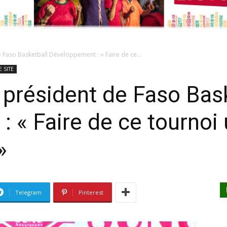
 Faso Basketball Développement : « Faire de ce...
E SITE
 président de Faso Bas
 « Faire de ce tournoi
»
Telegram
Pinterest