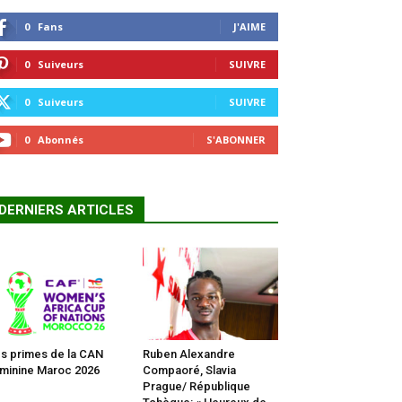
0
Fans
J'AIME
0
Suiveurs
SUIVRE
0
Suiveurs
SUIVRE
0
Abonnés
S'ABONNER
DERNIERS ARTICLES
s primes de la CAN
Ruben Alexandre
minine Maroc 2026
Compaoré, Slavia
Prague/ République