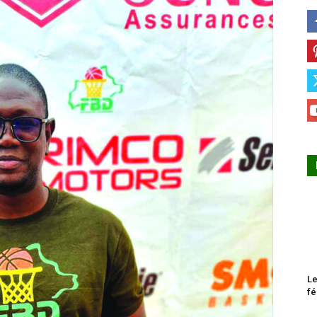
Le
fé