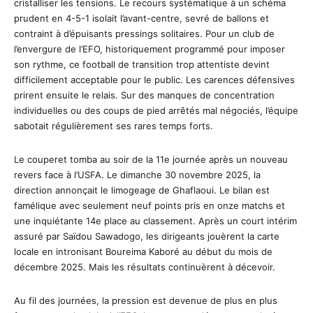
cristalliser les tensions. Le recours systématique à un schéma
prudent en 4-5-1 isolait l’avant-centre, sevré de ballons et
contraint à d’épuisants pressings solitaires. Pour un club de
l’envergure de l’EFO, historiquement programmé pour imposer
son rythme, ce football de transition trop attentiste devint
difficilement acceptable pour le public. Les carences défensives
prirent ensuite le relais. Sur des manques de concentration
individuelles ou des coups de pied arrêtés mal négociés, l’équipe
sabotait régulièrement ses rares temps forts.
Le couperet tomba au soir de la 11e journée après un nouveau
revers face à l’USFA. Le dimanche 30 novembre 2025, la
direction annonçait le limogeage de Ghaflaoui. Le bilan est
famélique avec seulement neuf points pris en onze matchs et
une inquiétante 14e place au classement. Après un court intérim
assuré par Saïdou Sawadogo, les dirigeants jouèrent la carte
locale en intronisant Boureima Kaboré au début du mois de
décembre 2025. Mais les résultats continuèrent à décevoir.
Au fil des journées, la pression est devenue de plus en plus