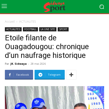
Accueil
ACTUALITES
ACTUALITES
FOOTBALL
LA UNE SITE
SPORT
Etoile filante de
Ouagadougou: chronique
d’un naufrage historique
Par
JK. Sidwaya
-
28 mai 2026
Facebook
Telegram