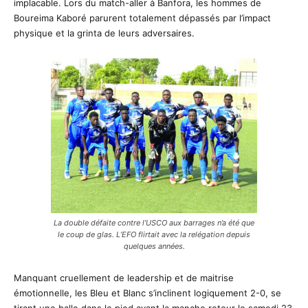
implacable. Lors du match-aller à Banfora, les hommes de
Boureima Kaboré parurent totalement dépassés par l’impact
physique et la grinta de leurs adversaires.
La double défaite contre l’USCO aux barrages n’a été que
le coup de glas. L’EFO flirtait avec la relégation depuis
quelques années.
Manquant cruellement de leadership et de maitrise
émotionnelle, les Bleu et Blanc s’inclinent logiquement 2-0, se
tirant une balle dans le pied avant la manche retour le samedi 23