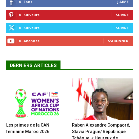
0
Fans
J'AIME
0
Suiveurs
SUIVRE
0
Suiveurs
SUIVRE
0
Abonnés
S'ABONNER
DERNIERS ARTICLES
Les primes de la CAN
Ruben Alexandre Compaoré,
féminine Maroc 2026
Slavia Prague/ République
Tchèque: « Heureux de...