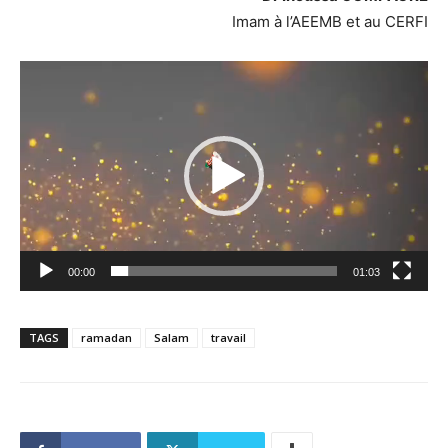
Imam à l’AEEMB et au CERFI
Lecteur
vidéo
00:00
01:03
TAGS
ramadan
Salam
travail