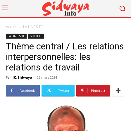
Accueil
LA UNE SITE
LA UNE SITE
SOCIETE
Thème central / Les relations
interpersonnelles: les
relations de travail
Par
JK. Sidwaya
-
26 mars 2024
Facebook
Twitter
Pinterest