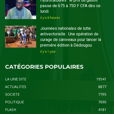
Hydrocarbures : le prix du gasoil
passe de 675 à 750 F CFA dès ce
lundi
il y'a 8 heures
Journées nationales de lutte
antivectorielle : Une opération de
curage de caniveaux pour lancer la
première édition à Dédougou
il y'a 1 jour
CATÉGORIES POPULAIRES
LA UNE SITE
19541
ACTUALITES
8877
SOCIETE
7795
POLITIQUE
7690
FLASH
4181