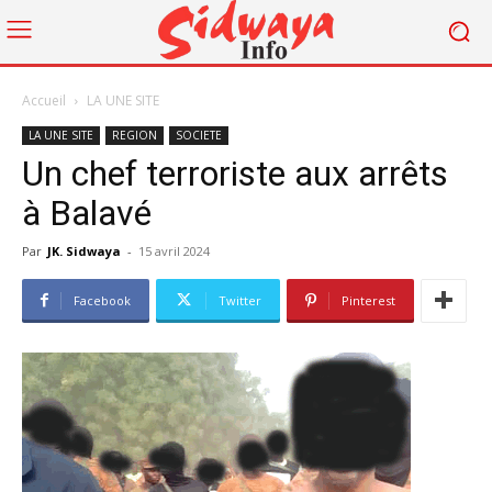
Accueil
LA UNE SITE
LA UNE SITE
REGION
SOCIETE
Un chef terroriste aux arrêts
à Balavé
Par
JK. Sidwaya
-
15 avril 2024
Facebook
Twitter
Pinterest