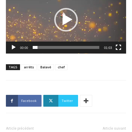
00:00
01:03
TAGS
arrêts
Balavé
chef
Facebook
Twitter
Article précédent
Article suivant