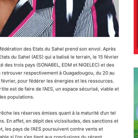
fédération des Etats du Sahel prend son envol. Après
tats du Sahel (AES) qui a balisé le terrain, le 15 février
icité des trois pays (SONABEL, EDM et NIGELEC) et des
se retrouver respectivement à Ouagadougou, du 20 au
 février, pour fédérer les énergies et les ressources.
rtite est de faire de l’AES, un espace sécurisé, viable et
des populations.
rêche les réserves émises quant à la maturité d’un tel
s. En effet, en dépit des vicissitudes, des sanctions et
t, les pays de l’AES poursuivent contre vents et
ble si l’on s’en tient aux conclusions du récent