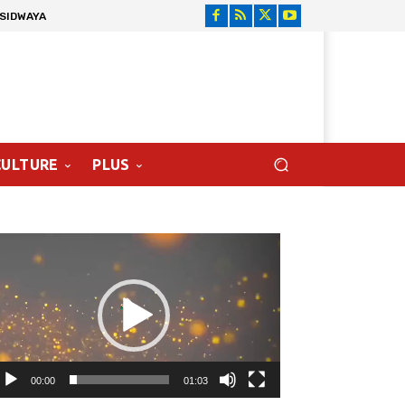
 SIDWAYA
CULTURE
PLUS
cteur
déo
00:00
01:03