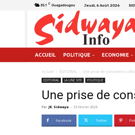
C
Jeudi, 6 Août 2026
SI
35.1
Ouagadougou
ACCUEIL
POLITIQUE
ECONOMIE
Accueil
EDITORIAL
Une prise de conscience collec
EDITORIAL
LA UNE SITE
POLITIQUE
Une prise de con
Par
JK. Sidwaya
-
25 février 2024
Facebook
Twitter
Pin