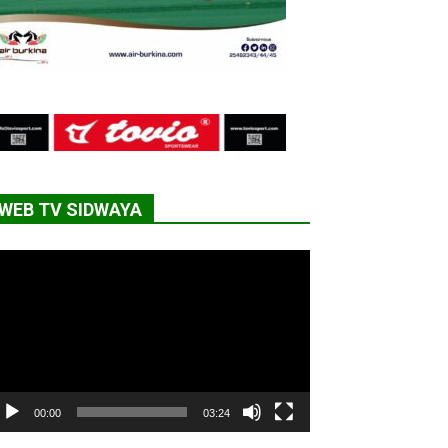
WEB TV SIDWAYA
cteur
déo
00:00
03:24