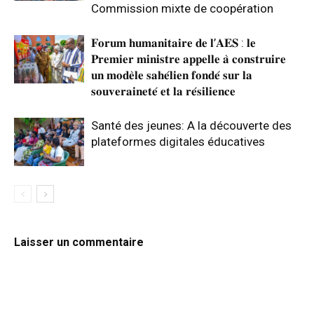
Commission mixte de coopération
𝐅𝐨𝐫𝐮𝐦 𝐡𝐮𝐦𝐚𝐧𝐢𝐭𝐚𝐢𝐫𝐞 𝐝𝐞 𝐥’𝐀𝐄𝐒 : 𝐥𝐞
𝐏𝐫𝐞𝐦𝐢𝐞𝐫 𝐦𝐢𝐧𝐢𝐬𝐭𝐫𝐞 𝐚𝐩𝐩𝐞𝐥𝐥𝐞 𝐚̀ 𝐜𝐨𝐧𝐬𝐭𝐫𝐮𝐢𝐫𝐞
𝐮𝐧 𝐦𝐨𝐝𝐞̀𝐥𝐞 𝐬𝐚𝐡𝐞́𝐥𝐢𝐞𝐧 𝐟𝐨𝐧𝐝𝐞́ 𝐬𝐮𝐫 𝐥𝐚
𝐬𝐨𝐮𝐯𝐞𝐫𝐚𝐢𝐧𝐞𝐭𝐞́ 𝐞𝐭 𝐥𝐚 𝐫𝐞́𝐬𝐢𝐥𝐢𝐞𝐧𝐜𝐞
Santé des jeunes: A la découverte des
plateformes digitales éducatives
Laisser un commentaire