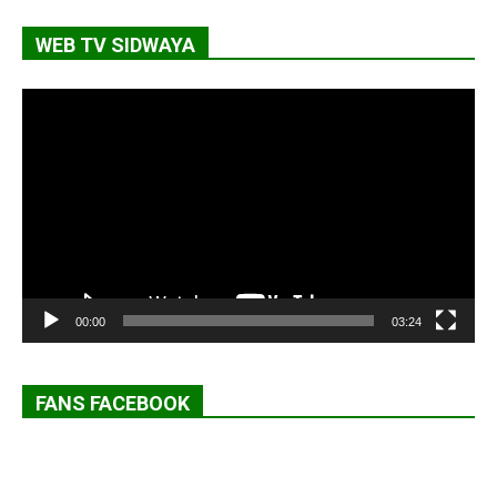
WEB TV SIDWAYA
Lecteur
vidéo
00:00
03:24
FANS FACEBOOK