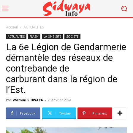
Accueil
ACTUALITES
ACTUALITES
FLASH
LA UNE SITE
SOCIETE
La 6e Légion de Gendarmerie
démantèle des réseaux de
contrebande de
carburant dans la région de
l’Est.
Par
Wamini SIDWAYA
-
25 février 2024
Facebook
Twitter
Pinterest