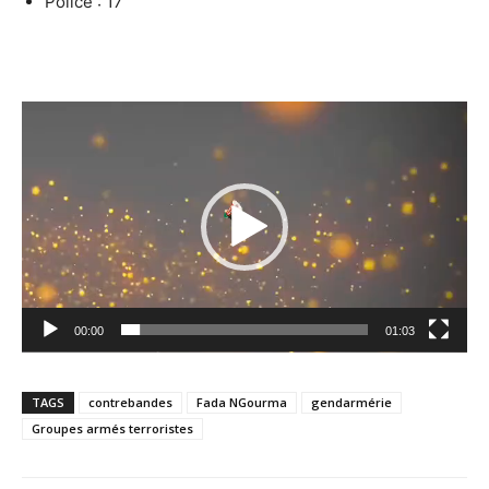
Police : 17
Lecteur
vidéo
00:00
01:03
TAGS
contrebandes
Fada NGourma
gendarmérie
Groupes armés terroristes