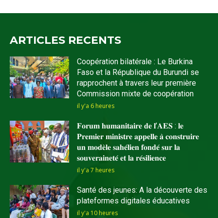
ARTICLES RECENTS
Coopération bilatérale : Le Burkina
Faso et la République du Burundi se
rapprochent à travers leur première
Commission mixte de coopération
il y'a 6 heures
𝐅𝐨𝐫𝐮𝐦 𝐡𝐮𝐦𝐚𝐧𝐢𝐭𝐚𝐢𝐫𝐞 𝐝𝐞 𝐥’𝐀𝐄𝐒 : 𝐥𝐞
𝐏𝐫𝐞𝐦𝐢𝐞𝐫 𝐦𝐢𝐧𝐢𝐬𝐭𝐫𝐞 𝐚𝐩𝐩𝐞𝐥𝐥𝐞 𝐚̀ 𝐜𝐨𝐧𝐬𝐭𝐫𝐮𝐢𝐫𝐞
𝐮𝐧 𝐦𝐨𝐝𝐞̀𝐥𝐞 𝐬𝐚𝐡𝐞́𝐥𝐢𝐞𝐧 𝐟𝐨𝐧𝐝𝐞́ 𝐬𝐮𝐫 𝐥𝐚
𝐬𝐨𝐮𝐯𝐞𝐫𝐚𝐢𝐧𝐞𝐭𝐞́ 𝐞𝐭 𝐥𝐚 𝐫𝐞́𝐬𝐢𝐥𝐢𝐞𝐧𝐜𝐞
il y'a 7 heures
Santé des jeunes: A la découverte des
plateformes digitales éducatives
il y'a 10 heures