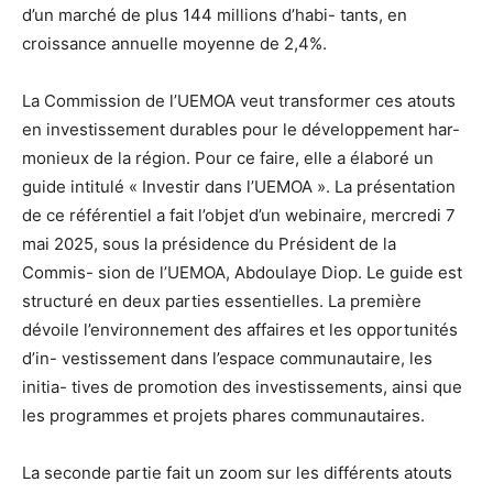
d’un
marché
de
plus
144
millions
d’habi-
tants,
en
croissance
annuelle
moyenne
de
2,4%.
La
Commission
de
l’UEMOA
veut
transformer
ces
atouts
en
investissement
durables
pour
le
développement
har-
monieux
de
la
région.
Pour
ce
faire,
elle
a
élaboré
un
guide
intitulé
«
Investir
dans
l’UEMOA
».
La
présentation
de
ce
référentiel
a
fait
l’objet
d’un
webinaire,
mercredi
7
mai
2025,
sous
la
présidence
du
Président
de
la
Commis-
sion
de
l’UEMOA,
Abdoulaye
Diop.
Le
guide
est
structuré
en
deux
parties
essentielles.
La
première
dévoile
l’envi
ronnement
des
affaires
et
les
opportunités
d’in-
vestissement
dans
l’espace
communautaire,
les
initia-
tives
de
promotion
des
in
vestissements,
ainsi
que
les
programmes
et
projets
phares
communautaires.
La
seconde
partie
fait
un
zoom
sur
les
différents
atouts