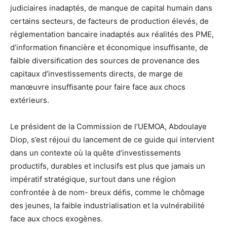
judic
iaires
inadaptés,
de
manque
de
capital
humain
dans
certains
secteurs,
de
facteurs
de
production
éle
vés,
de
réglementation
ban
caire
inadaptés
aux
réalités
des
PME,
d’information
ﬁnancière
et
économique
insufﬁsante,
de
faible
diversiﬁcation
des
sources
de
provenance
des
capitaux
d’investissements
directs,
de
marge
de
manœuvre
insufﬁsante
pour
faire
face
aux
chocs
extérieurs.
Le
président
de
la
Commis
sion
de
l’UEMOA,
Abdou
laye
Diop,
s’est
réjoui
du
lancement
de
ce
guide
qui
intervient
dans
un
contexte
où
la
quête
d’investisse
ments
productifs,
durables
et
inclusifs
est
plus
que
jamais
un
impératif
straté
gique,
surtout
dans
une
région
confrontée
à
de
nom-
breux
déﬁs,
comme
le
chômage
des
jeunes,
la
faible
industrialisation
et
la
vul
nérabilité
face
aux
chocs
exogènes.