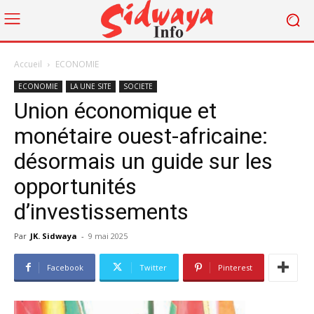
Accueil
ECONOMIE
ECONOMIE
LA UNE SITE
SOCIETE
Union économique et
monétaire ouest-africaine:
désormais un guide sur les
opportunités
d’investissements
Par
JK. Sidwaya
-
9 mai 2025
Facebook
Twitter
Pinterest