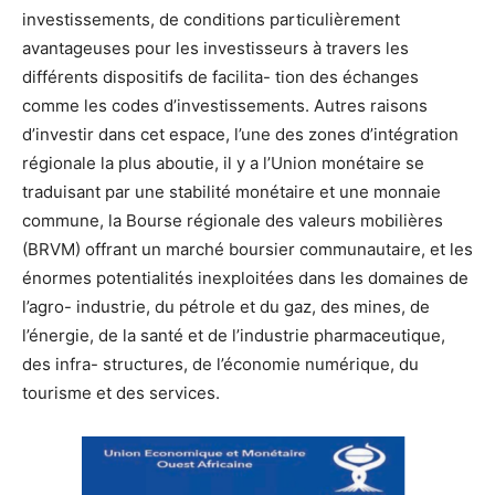
investissements,
de
conditions
particulièrement
avantageuses
pour
les
inves
tisseurs
à
travers
les
diffé
rents
dispositifs
de
facilita-
tion
des
échanges
comme
les
codes
d’investissements.
Autres
raisons
d’investir
dans
cet
espace,
l’une
des
zones
d’intégration
régionale
la
plus
aboutie,
il
y
a
l’Union
monétaire
se
traduisant
par
une
stabilité
monétaire
et
une
monnaie
commune,
la
Bourse
régionale
des
valeurs
mobilières
(BRVM)
offrant
un
marché
boursier
com
munautaire,
et
les
énormes
potentialités
inexploitées
dans
les
domaines
de
l’agro-
industrie,
du
pétrole
et
du
gaz,
des
mines,
de
l’énergie,
de
la
santé
et
de
l’industrie
pharmaceutique,
des
infra-
structures,
de
l’économie
numérique,
du
tourisme
et
des
services.