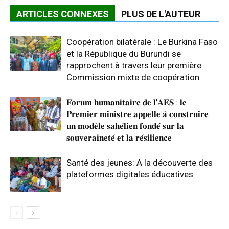
ARTICLES CONNEXES
PLUS DE L'AUTEUR
Coopération bilatérale : Le Burkina Faso
et la République du Burundi se
rapprochent à travers leur première
Commission mixte de coopération
𝐅𝐨𝐫𝐮𝐦 𝐡𝐮𝐦𝐚𝐧𝐢𝐭𝐚𝐢𝐫𝐞 𝐝𝐞 𝐥’𝐀𝐄𝐒 : 𝐥𝐞
𝐏𝐫𝐞𝐦𝐢𝐞𝐫 𝐦𝐢𝐧𝐢𝐬𝐭𝐫𝐞 𝐚𝐩𝐩𝐞𝐥𝐥𝐞 𝐚̀ 𝐜𝐨𝐧𝐬𝐭𝐫𝐮𝐢𝐫𝐞
𝐮𝐧 𝐦𝐨𝐝𝐞̀𝐥𝐞 𝐬𝐚𝐡𝐞́𝐥𝐢𝐞𝐧 𝐟𝐨𝐧𝐝𝐞́ 𝐬𝐮𝐫 𝐥𝐚
𝐬𝐨𝐮𝐯𝐞𝐫𝐚𝐢𝐧𝐞𝐭𝐞́ 𝐞𝐭 𝐥𝐚 𝐫𝐞́𝐬𝐢𝐥𝐢𝐞𝐧𝐜𝐞
Santé des jeunes: A la découverte des
plateformes digitales éducatives