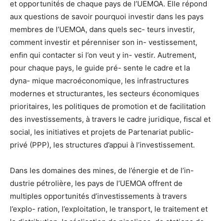
et
opportunités
de
chaque
pays
de
l’UEMOA.
Elle
répond
aux
questions
de
savoir
pourquoi
investir
dans
les
pays
membres
de
l’UEMOA,
dans
quels
sec-
teurs
investir,
comment
in
vestir
et
pérenniser
son
in-
vestissement,
enﬁn
qui
contacter
si
l’on
veut
y
in-
vestir.
Autrement,
pour
chaque
pays,
le
guide
pré-
sente
le
cadre
et
la
dyna-
mique
macroéconomique,
les
infrastructures
modernes
et
structurantes,
les
secteurs
économiques
prioritaires,
les
politiques
de
promotion
et
de
facilitation
des
inves
tissements,
à
travers
le
cadre
juridique,
ﬁscal
et
social,
les
initiatives
et
projets
de
Partenariat
public-
privé
(PPP),
les
structures
d’appui
à
l’investissement.
Dans
les
domaines
des
mines,
de
l’énergie
et
de
l’in-
dustrie
pétrolière,
les
pays
de
l’UEMOA
offrent
de
mul
tiples
opportunités
d’inves
tissements
à
travers
l’explo-
ration,
l’exploitation,
le
transport,
le
traitement
et