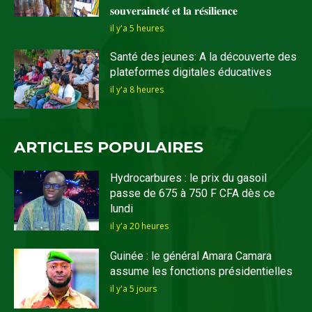
𝐬𝐨𝐮𝐯𝐞𝐫𝐚𝐢𝐧𝐞𝐭𝐞́ 𝐞𝐭 𝐥𝐚 𝐫𝐞́𝐬𝐢𝐥𝐢𝐞𝐧𝐜𝐞
il y'a 5 heures
Santé des jeunes: A la découverte des
plateformes digitales éducatives
il y'a 8 heures
ARTICLES POPULAIRES
Hydrocarbures : le prix du gasoil
passe de 675 à 750 F CFA dès ce
lundi
il y'a 20 heures
Guinée : le général Amara Camara
assume les fonctions présidentielles
il y'a 5 jours