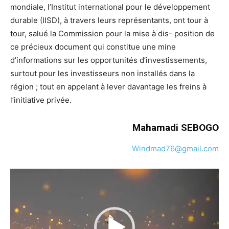
mondiale,
l’Institut
in
ternational
pour
le
développement
durable
(IISD),
à
travers
leurs
représentants,
ont
tour
à
tour,
salué
la
Commission
pour
la
mise
à
dis-
position
de
ce
précieux
document
qui
constitue
une
mine
d’informa
tions
sur
les
opportunités
d’in
vestissements,
surtout
pour
les
in
vestisseurs
non
installés
dans
la
ré
gion
;
tout
en
appelant
à
lever
da
vantage
les
freins
à
l’initiative
privée.
Mahamadi
SEBOGO
Windmad76@gmail.com
Lecteur
vidéo