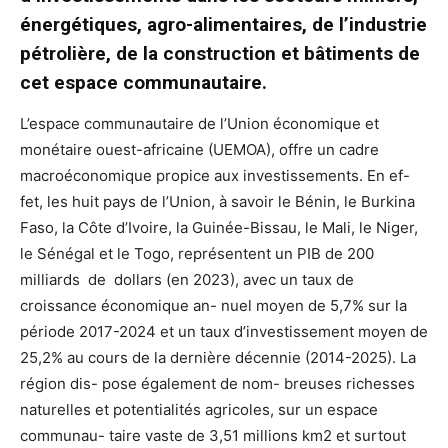
énergétiques,
agro-alimentaires,
de
l’industrie
pétrolière,
de
la
construction
et
bâtiments
de
cet
espace
communautaire.
L’espace
commu
nautaire
de
l’Union
économique
et
monétaire
ouest-africaine
(UEMOA),
offre
un
cadre
macroéconomique
propice
aux
investissements.
En
ef-
fet,
les
huit
pays
de
l’Union,
à
savoir
le
Bénin,
le
Burkina
Faso,
la
Côte
d’Ivoire,
la
Guinée-Bissau,
le
Mali,
le
Niger,
le
Sénégal
et
le
Togo,
représentent
un
PIB
de
200
milliards
de
dollars
(en
2023),
avec
un
taux
de
croissance
économique
an-
nuel
moyen
de
5,7%
sur
la
période
2017-2024
et
un
taux
d’investissement
moyen
de
25,2%
au
cours
de
la
dernière
décennie
(2014-2025).
La
région
dis-
pose
également
de
nom-
breuses
richesses
naturelles
et
potentialités
agricoles,
sur
un
espace
communau-
taire
vaste
de
3,51
millions
km
2
et
surtout