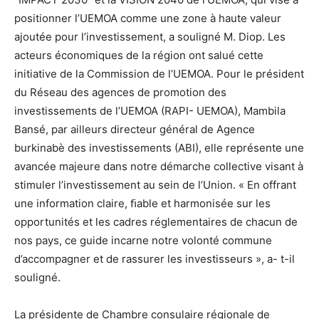
positionner
l’UEMOA
comme
une
zone
à
haute
valeur
ajoutée
pour
l’investissement,
a
souligné
M.
Diop.
Les
acteurs
économiques
de
la
région
ont
salué
cette
initiative
de
la
Commission
de
l’UEMOA.
Pour
le
président
du
Réseau
des
agences
de
promotion
des
in
vestissements
de
l’UEMOA
(RAPI-
UEMOA),
Mambila
Bansé,
par
ailleurs
directeur
général
de
Agence
burkinabè
des
investissements
(ABI),
elle
représente
une
avancée
majeure
dans
notre
démarche
collective
visant
à
stimuler
l’investissement
au
sein
de
l’Union.
«
En
offrant
une
information
claire,
ﬁable
et
har
monisée
sur
les
opportunités
et
les
cadres
réglementaires
de
chacun
de
nos
pays,
ce
guide
incarne
notre
volonté
commune
d’accompagner
et
de
rassurer
les
investisseurs
»,
a-
t-il
souligné.
La
présidente
de
Chambre
consulaire
régionale
de