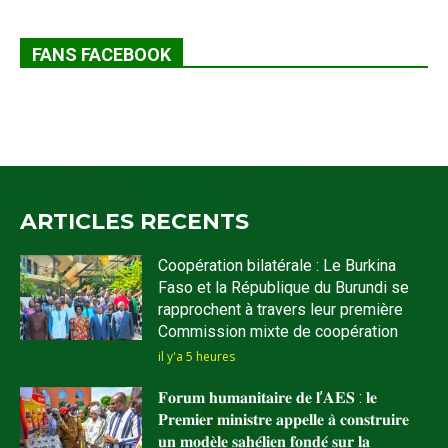
FANS FACEBOOK
ARTICLES RECENTS
Coopération bilatérale : Le Burkina
Faso et la République du Burundi se
rapprochent à travers leur première
Commission mixte de coopération
il y'a 5 heures
𝐅𝐨𝐫𝐮𝐦 𝐡𝐮𝐦𝐚𝐧𝐢𝐭𝐚𝐢𝐫𝐞 𝐝𝐞 𝐥’𝐀𝐄𝐒 : 𝐥𝐞
𝐏𝐫𝐞𝐦𝐢𝐞𝐫 𝐦𝐢𝐧𝐢𝐬𝐭𝐫𝐞 𝐚𝐩𝐩𝐞𝐥𝐥𝐞 𝐚̀ 𝐜𝐨𝐧𝐬𝐭𝐫𝐮𝐢𝐫𝐞
𝐮𝐧 𝐦𝐨𝐝𝐞̀𝐥𝐞 𝐬𝐚𝐡𝐞́𝐥𝐢𝐞𝐧 𝐟𝐨𝐧𝐝𝐞́ 𝐬𝐮𝐫 𝐥𝐚