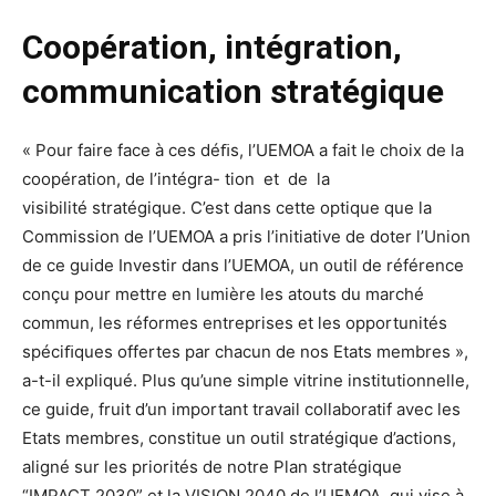
Coopération,
intégration,
communication
stratégique
«
Pour
faire
face
à
ces
déﬁs,
l’UEMOA
a
fait
le
choix
de
la
coopération,
de
l’intégra-
tion
et
de
la
visibilité
stratégique.
C’est
dans
cette
optique
que
la
Commission
de
l’UEMOA
a
pris
l’initiative
de
doter
l’Union
de
ce
guide
Investir
dans
l’UEMOA,
un
outil
de
référence
conçu
pour
mettre
en
lumière
les
atouts
du
marché
commun,
les
réformes
entreprises
et
les
opportunités
spéciﬁques
of
fertes
par
chacun
de
nos
Etats
mem
bres
»,
a-t-il
expliqué.
Plus
qu’une
simple
vitrine
institutionnelle,
ce
guide,
fruit
d’un
important
travail
collaboratif
avec
les
Etats
membres,
constitue
un
outil
stratégique
d’ac
tions,
aligné
sur
les
priorités
de
notre
Plan
stratégique
“IMPACT
2030”
et
la
VISION
2040
de
l’UEMOA,
qui
vise
à