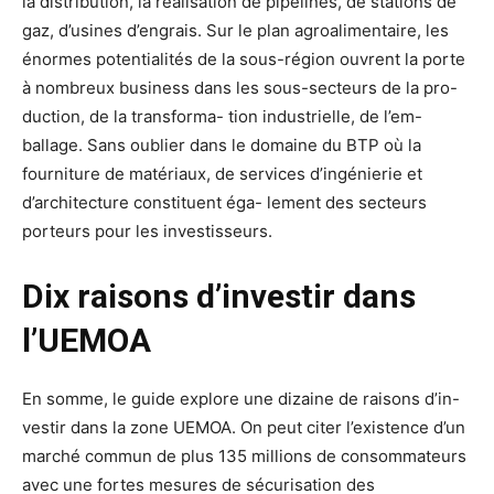
la
distribution,
la
réalisation
de
pipelines,
de
stations
de
gaz,
d’usines
d’engrais.
Sur
le
plan
agroalimentaire,
les
énormes
potentialités
de
la
sous-région
ouvrent
la
porte
à
nombreux
business
dans
les
sous-secteurs
de
la
pro-
duction,
de
la
transforma-
tion
industrielle,
de
l’em-
ballage.
Sans
oublier
dans
le
domaine
du
BTP
où
la
fourniture
de
matériaux,
de
services
d’ingénierie
et
d’ar
chitecture
constituent
éga-
lement
des
secteurs
porteurs
pour
les
investisseurs.
Dix
raisons
d’investir
dans
l’UEMOA
En
somme,
le
guide
explore
une
dizaine
de
raisons
d’in-
vestir
dans
la
zone
UEMOA.
On
peut
citer
l’existence
d’un
marché
commun
de
plus
135
millions
de
consommateurs
avec
une
fortes
mesures
de
sécurisa
tion
des