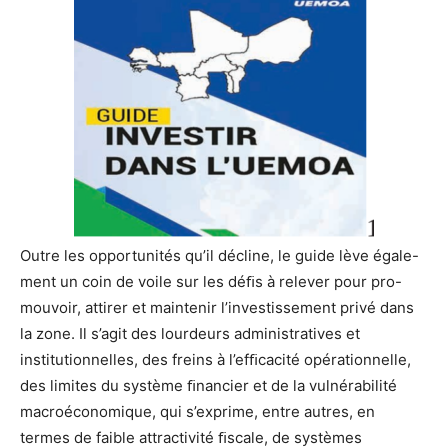
Outre
les
opportunités
qu’il
décline,
le
guide
lève
égale-
ment
un
coin
de
voile
sur
les
déﬁs
à
relever
pour
pro-
mouvoir,
attirer
et
maintenir
l’investissement
privé
dans
la
zone.
Il
s’agit
des
lour
deurs
administratives
et
ins
titutionnelles,
des
freins
à
l’efﬁcacité
opérationnelle,
des
limites
du
système
ﬁ
nancier
et
de
la
vulnérabilité
macroéconomique,
qui
s’exprime,
entre
autres,
en
termes
de
faible
attractivité
ﬁscale,
de
systèmes