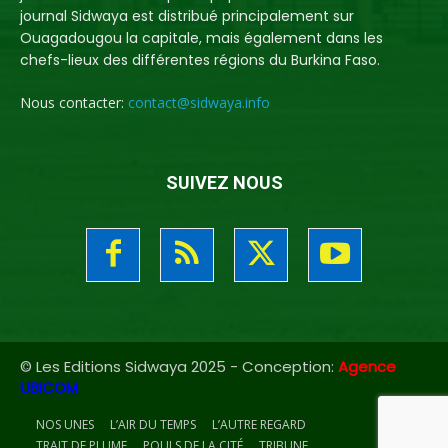
journal Sidwaya est distribué principalement sur
Ouagadougou la capitale, mais également dans les
chefs-lieux des différentes régions du Burkina Faso.
Nous contacter:
contact@sidwaya.info
SUIVEZ NOUS
© Les Editions Sidwaya 2025 - Conception:
Agence
UBICOM
NOS UNES
L’AIR DU TEMPS
L’AUTRE REGARD
TRAIT DE PLUME
POULS DE LA CITÉ
TRIBUNE