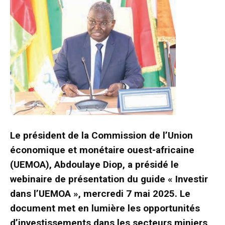
Le
président
de
la
Commission
de
l’Union
économique
et
monétaire
ouest-africaine
(UEMOA),
Abdoulaye
Diop,
a
présidé
le
webinaire
de
présentation
du
guide
«
Investir
dans
l’UEMOA
»,
mercredi
7
mai
2025.
Le
document
met
en
lumière
les
opportunités
d’investissements
dans
les
secteurs
miniers,