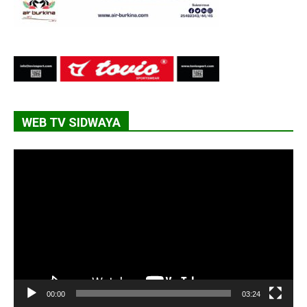
WEB TV SIDWAYA
Lecteur
vidéo
00:00
03:24