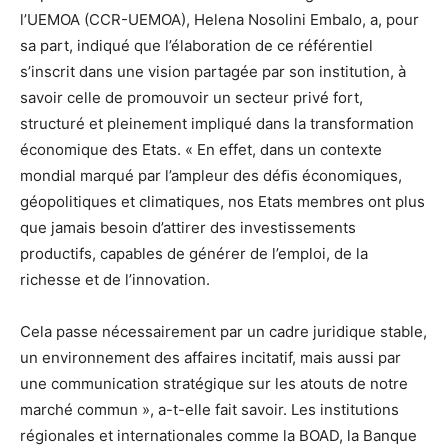
l’UEMOA
(CCR-UEMOA),
Helena
Nosolini
Embalo,
a,
pour
sa
part,
indiqué
que
l’élaboration
de
ce
référentiel
s’inscrit
dans
une
vision
partagée
par
son
institution,
à
savoir
celle
de
promouvoir
un
secteur
privé
fort,
structuré
et
pleinement
im
pliqué
dans
la
transformation
économique
des
Etats.
«
En
effet,
dans
un
contexte
mondial
marqué
par
l’ampleur
des
déﬁs
économiques,
géopolitiques
et
climatiques,
nos
Etats
membres
ont
plus
que
jamais
besoin
d’attirer
des
investissements
productifs,
capables
de
générer
de
l’emploi,
de
la
richesse
et
de
l’in
novation.
Cela
passe
nécessairement
par
un
cadre
juridique
stable,
un
environnement
des
affaires
incitatif,
mais
aussi
par
une
communication
stratégique
sur
les
atouts
de
notre
marché
commun
»,
a-t-elle
fait
savoir.
Les
institutions
régionales
et
internationales
comme
la
BOAD,
la
Banque