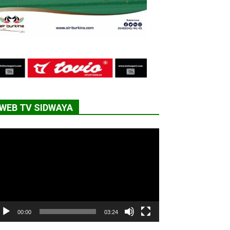
WEB TV SIDWAYA
cteur
déo
00:00
03:24