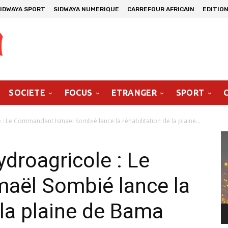
IDWAYA SPORT
SIDWAYA NUMERIQUE
CARREFOUR AFRICAIN
EDITION
SOCIETE
FOCUS
ETRANGER
SPORT
 Le Commandant Ismaël Sombié lance la réhabilitation de la plaine...
Le
vi
roagricole : Le
aël Sombié lance la
 la plaine de Bama