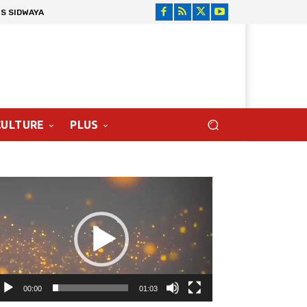
S SIDWAYA
CULTURE
PLUS
cteur
déo
00:00
01:03