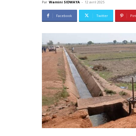
Par
Wamini SIDWAYA
-
12 avril 2025
Facebook
Twitter
Pin