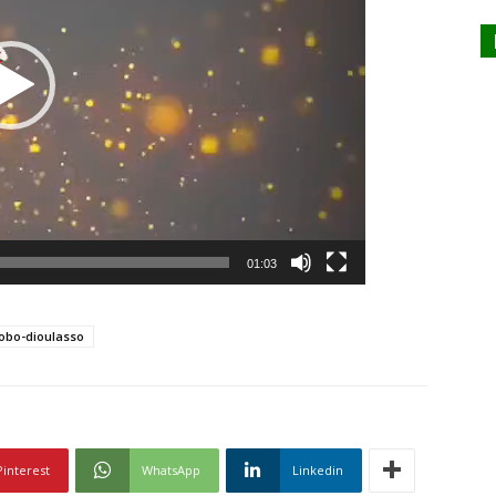
01:03
obo-dioulasso
Pinterest
WhatsApp
Linkedin