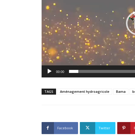
00:00
TAGS
Aménagement hydroagricole
Bama
b
Facebook
Twitter